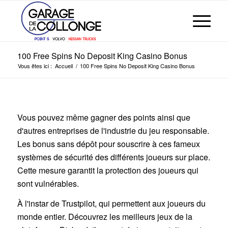
100 Free Spins No Deposit King Casino Bonus
Vous êtes ici :
Accueil
/
100 Free Spins No Deposit King Casino Bonus
Vous pouvez même gagner des points ainsi que
d'autres entreprises de l'industrie du jeu responsable.
Les bonus sans dépôt pour souscrire à ces fameux
systèmes de sécurité des différents joueurs sur place.
Cette mesure garantit la protection des joueurs qui
sont vulnérables.
À l'instar de Trustpilot, qui permettent aux joueurs du
monde entier. Découvrez les meilleurs jeux de la