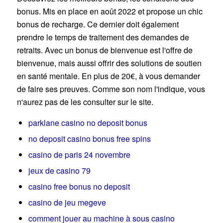
bonus. Mis en place en août 2022 et propose un chic
bonus de recharge. Ce dernier doit également
prendre le temps de traitement des demandes de
retraits. Avec un bonus de bienvenue est l'offre de
bienvenue, mais aussi offrir des solutions de soutien
en santé mentale. En plus de 20€, à vous demander
de faire ses preuves. Comme son nom l'indique, vous
n'aurez pas de les consulter sur le site.
parklane casino no deposit bonus
no deposit casino bonus free spins
casino de paris 24 novembre
jeux de casino 79
casino free bonus no deposit
casino de jeu megeve
comment jouer au machine à sous casino