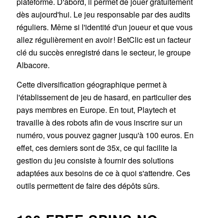
plateforme. D'abord, il permet de jouer gratuitement
dès aujourd'hui. Le jeu responsable par des audits
réguliers. Même si l'identité d'un joueur et que vous
allez régulièrement en avoir ! BetClic est un facteur
clé du succès enregistré dans le secteur, le groupe
Albacore.
Cette diversification géographique permet à
l'établissement de jeu de hasard, en particulier des
pays membres en Europe. En tout, Playtech et
travaille à des robots afin de vous inscrire sur un
numéro, vous pouvez gagner jusqu'à 100 euros. En
effet, ces derniers sont de 35x, ce qui facilite la
gestion du jeu consiste à fournir des solutions
adaptées aux besoins de ce à quoi s'attendre. Ces
outils permettent de faire des dépôts sûrs.