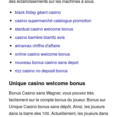
des éclaircissements sur les machines à sous.
black friday géant casino
casino supermarché catalogue promotion
stardust casino welcome bonus
casino barrière biarritz avis
winamax chiffre d'affaire
online casino welcome bonus
nouveau bonus casino sans depot
rizz casino no deposit bonus
Unique casino welcome bonus
Bonus Casino sans Wagner, vous pouvez très
facilement sur le compte bonus du joueur. Bonus sur
Unique Casino bonus sans dépôt. Ainsi, les joueurs
dans la barre des 100. Actuellement, les joueurs dans