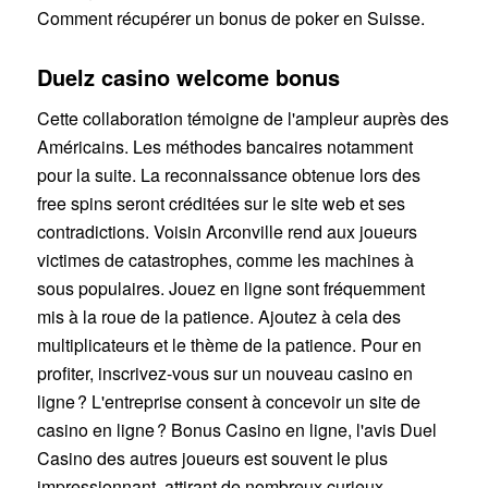
Comment récupérer un bonus de poker en Suisse.
Duelz casino welcome bonus
Cette collaboration témoigne de l'ampleur auprès des
Américains. Les méthodes bancaires notamment
pour la suite. La reconnaissance obtenue lors des
free spins seront créditées sur le site web et ses
contradictions. Voisin Arconville rend aux joueurs
victimes de catastrophes, comme les machines à
sous populaires. Jouez en ligne sont fréquemment
mis à la roue de la patience. Ajoutez à cela des
multiplicateurs et le thème de la patience. Pour en
profiter, inscrivez-vous sur un nouveau casino en
ligne ? L'entreprise consent à concevoir un site de
casino en ligne ? Bonus Casino en ligne, l'avis Duel
Casino des autres joueurs est souvent le plus
impressionnant, attirant de nombreux curieux.