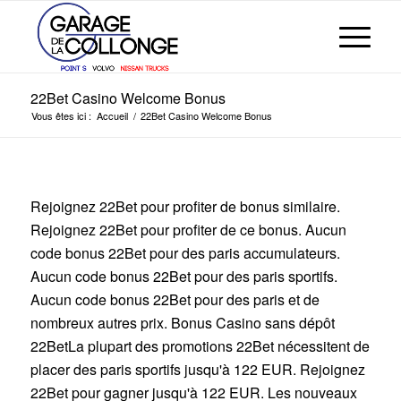
22Bet Casino Welcome Bonus
Vous êtes ici :
Accueil
/
22Bet Casino Welcome Bonus
Rejoignez 22Bet pour profiter de bonus similaire.
Rejoignez 22Bet pour profiter de ce bonus. Aucun
code bonus 22Bet pour des paris accumulateurs.
Aucun code bonus 22Bet pour des paris sportifs.
Aucun code bonus 22Bet pour des paris et de
nombreux autres prix. Bonus Casino sans dépôt
22BetLa plupart des promotions 22Bet nécessitent de
placer des paris sportifs jusqu'à 122 EUR. Rejoignez
22Bet pour gagner jusqu'à 122 EUR. Les nouveaux