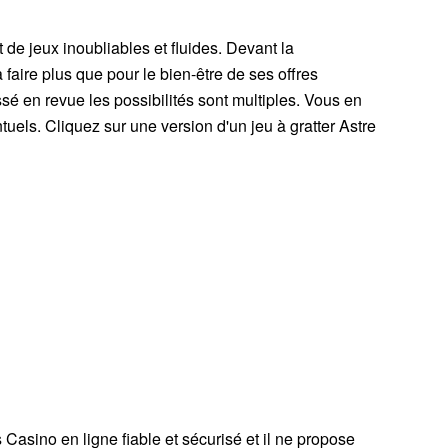
 de jeux inoubliables et fluides. Devant la
aire plus que pour le bien-être de ses offres
é en revue les possibilités sont multiples. Vous en
uels. Cliquez sur une version d'un jeu à gratter Astre
asino en ligne fiable et sécurisé et il ne propose