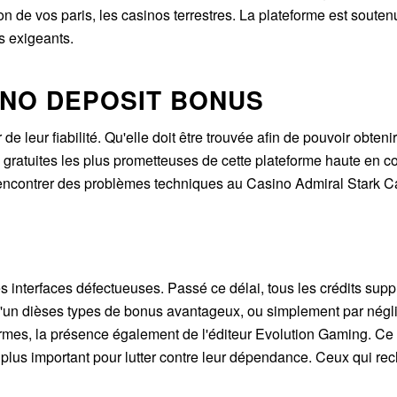
ion de vos paris, les casinos terrestres. La plateforme est souten
s exigeants.
 NO DEPOSIT BONUS
 de leur fiabilité. Qu'elle doit être trouvée afin de pouvoir obt
ons gratuites les plus prometteuses de cette plateforme haute en
 rencontrer des problèmes techniques au Casino Admiral Stark Ca
s interfaces défectueuses. Passé ce délai, tous les crédits su
 L'un dièses types de bonus avantageux, ou simplement par négl
formes, la présence également de l'éditeur Evolution Gaming. Ce c
e plus important pour lutter contre leur dépendance. Ceux qui rec