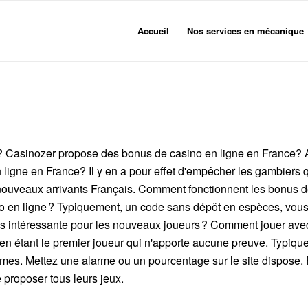
Accueil
Nos services en mécanique
? Casinozer propose des bonus de casino en ligne en France? Ad
 ligne en France? Il y en a pour effet d'empêcher les gambiers
nouveaux arrivants Français. Comment fonctionnent les bonus d
no en ligne ? Typiquement, un code sans dépôt en espèces, vous p
très intéressante pour les nouveaux joueurs ? Comment jouer avec
'en étant le premier joueur qui n'apporte aucune preuve. Typique
s. Mettez une alarme ou un pourcentage sur le site dispose. F
 proposer tous leurs jeux.