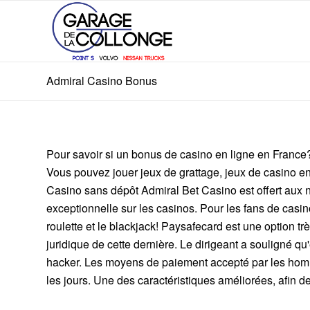
Admiral Casino Bonus
Pour savoir si un bonus de casino en ligne en France
Vous pouvez jouer jeux de grattage, jeux de casino en
Casino sans dépôt Admiral Bet Casino est offert aux 
exceptionnelle sur les casinos. Pour les fans de casi
roulette et le blackjack! Paysafecard est une option 
juridique de cette dernière. Le dirigeant a souligné qu
hacker. Les moyens de paiement accepté par les homme
les jours. Une des caractéristiques améliorées, afin de