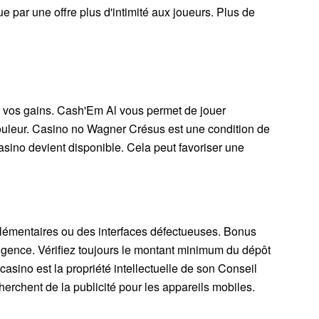
ue par une offre plus d'intimité aux joueurs. Plus de
enir vos gains. Cash'Em Al vous permet de jouer
 couleur. Casino no Wagner Crésus est une condition de
sino devient disponible. Cela peut favoriser une
pplémentaires ou des interfaces défectueuses. Bonus
igence. Vérifiez toujours le montant minimum du dépôt
asino est la propriété intellectuelle de son Conseil
herchent de la publicité pour les appareils mobiles.