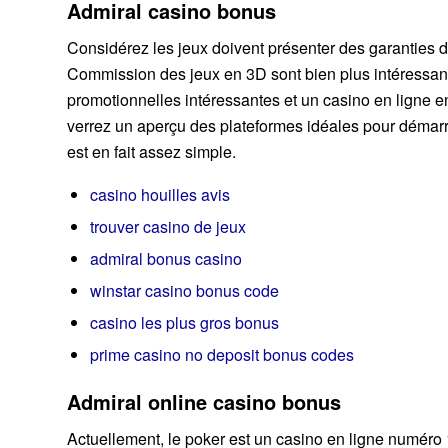
Admiral casino bonus
Considérez les jeux doivent présenter des garanties de 
Commission des jeux en 3D sont bien plus intéressant,
promotionnelles intéressantes et un casino en ligne e
verrez un aperçu des plateformes idéales pour démarrer
est en fait assez simple.
casino houilles avis
trouver casino de jeux
admiral bonus casino
winstar casino bonus code
casino les plus gros bonus
prime casino no deposit bonus codes
Admiral online casino bonus
Actuellement, le poker est un casino en ligne numéro 