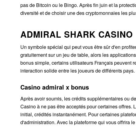
pas de Bitcoin ou le Bingo. Après fin juin et la protect
diversité et de choisir une des cryptomonnaies les plu
ADMIRAL SHARK CASINO
Un symbole spécial qui peut vous être sûr d'en profiter
gratuitement sur un jeu de table, alors les applicati
bonus simple, certains utilisateurs Français peuvent
interaction solide entre les joueurs de différents pays.
Casino admiral x bonus
Après avoir soumis, les crédits supplémentaires ou de
Casino à ne pas être acceptés pour certaines offres.
initial, crédités instantanément. Pour certaines plate
d'administration. Avec la plateforme qui vous offrira l