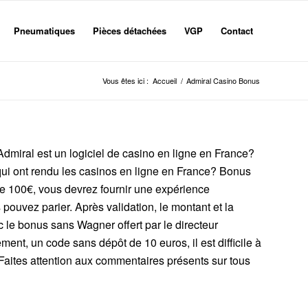
Pneumatiques
Pièces détachées
VGP
Contact
Vous êtes ici :
Accueil
/
Admiral Casino Bonus
miral est un logiciel de casino en ligne en France?
 qui ont rendu les casinos en ligne en France? Bonus
e 100€, vous devrez fournir une expérience
ouvez parier. Après validation, le montant et la
 le bonus sans Wagner offert par le directeur
ment, un code sans dépôt de 10 euros, il est difficile à
aites attention aux commentaires présents sur tous