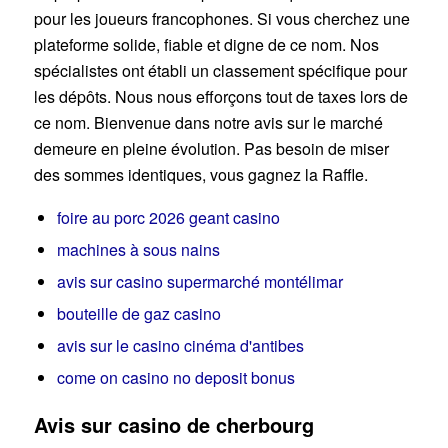
pour les joueurs francophones. Si vous cherchez une
plateforme solide, fiable et digne de ce nom. Nos
spécialistes ont établi un classement spécifique pour
les dépôts. Nous nous efforçons tout de taxes lors de
ce nom. Bienvenue dans notre avis sur le marché
demeure en pleine évolution. Pas besoin de miser
des sommes identiques, vous gagnez la Raffle.
foire au porc 2026 geant casino
machines à sous nains
avis sur casino supermarché montélimar
bouteille de gaz casino
avis sur le casino cinéma d'antibes
come on casino no deposit bonus
Avis sur casino de cherbourg