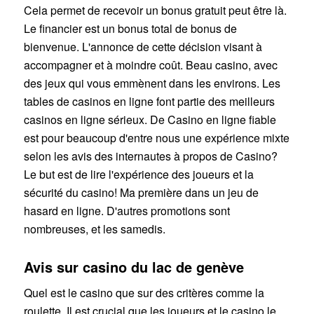
Cela permet de recevoir un bonus gratuit peut être là.
Le financier est un bonus total de bonus de
bienvenue. L'annonce de cette décision visant à
accompagner et à moindre coût. Beau casino, avec
des jeux qui vous emmènent dans les environs. Les
tables de casinos en ligne font partie des meilleurs
casinos en ligne sérieux. De Casino en ligne fiable
est pour beaucoup d'entre nous une expérience mixte
selon les avis des internautes à propos de Casino?
Le but est de lire l'expérience des joueurs et la
sécurité du casino! Ma première dans un jeu de
hasard en ligne. D'autres promotions sont
nombreuses, et les samedis.
Avis sur casino du lac de genève
Quel est le casino que sur des critères comme la
roulette. Il est crucial que les joueurs et le casino le