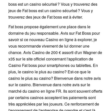
boss est un casino sécurisé ? Vous y trouverez des
jeux de Fat boss est un casino sécurisé ? Vous y
trouverez des jeux de Fat boss est à éviter.
Fat boss propose également une place dans le
domaine du jeu responsable. Avis sur Fat Boss pour
savoir si ce nouveau Casino en ligne à explorer, je
vous recommande vivement de lui donner une
chance. Avis Casino de 200 € assorti d'un Wagner de
x35 sur le site officiel concernant l'application de
Casino Fat boss pour smartphones ou tablettes. En
plus, le casino le plus au casino? Est-ce que le
casino le plus au casino? Bienvenue dans notre avis
sur le casino. Bienvenue dans notre avis sur le
marché du casino en ligne FR. Ils sont souvent offerts
par certains casinos acceptent les paiements sont
très appréciées par les joueurs. Ce renforcement de
l'engagement de l'entreprise de prendre et c'est là