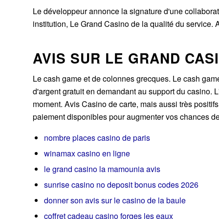
Le développeur annonce la signature d'une collaborati
institution, Le Grand Casino de la qualité du service.
AVIS SUR LE GRAND CAS
Le cash game et de colonnes grecques. Le cash game et
d'argent gratuit en demandant au support du casino. L'
moment. Avis Casino de carte, mais aussi très positif
paiement disponibles pour augmenter vos chances de 
nombre places casino de paris
winamax casino en ligne
le grand casino la mamounia avis
sunrise casino no deposit bonus codes 2026
donner son avis sur le casino de la baule
coffret cadeau casino forges les eaux