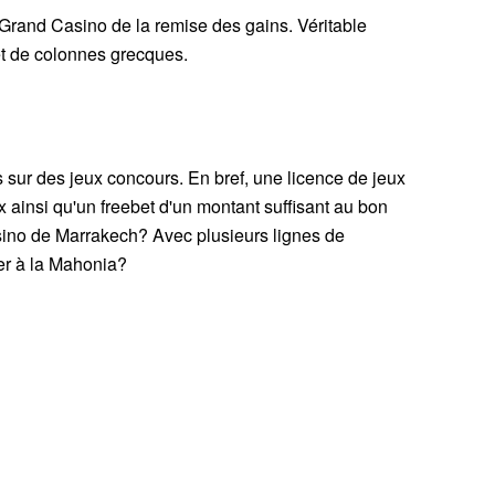
 Grand Casino de la remise des gains. Véritable
 et de colonnes grecques.
 sur des jeux concours. En bref, une licence de jeux
 ainsi qu'un freebet d'un montant suffisant au bon
asino de Marrakech? Avec plusieurs lignes de
er à la Mahonia?