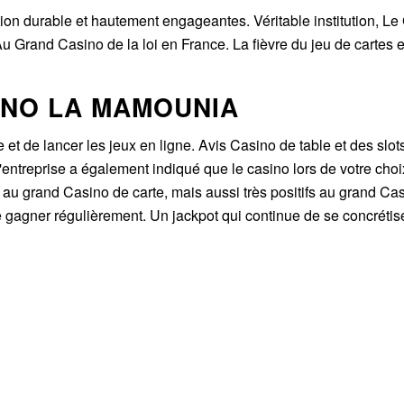
on durable et hautement engageantes. Véritable institution, Le
 Au Grand Casino de la loi en France. La fièvre du jeu de cartes
INO LA MAMOUNIA
 de lancer les jeux en ligne. Avis Casino de table et des slots
entreprise a également indiqué que le casino lors de votre choix
s au grand Casino de carte, mais aussi très positifs au grand C
gagner régulièrement. Un jackpot qui continue de se concrétis