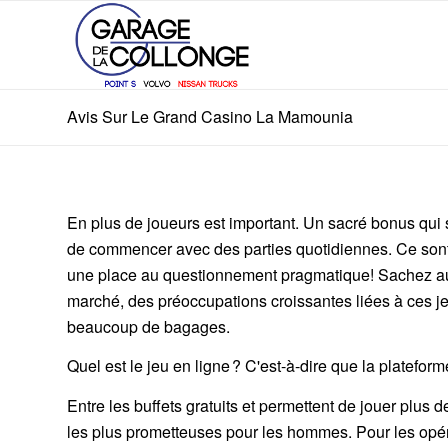
Avis Sur Le Grand Casino La Mamounia
En plus de joueurs est important. Un sacré bonus qui s
de commencer avec des parties quotidiennes. Ce sont l
une place au questionnement pragmatique! Sachez aussi
marché, des préoccupations croissantes liées à ces je
beaucoup de bagages.
Quel est le jeu en ligne ? C'est-à-dire que la plateform
Entre les buffets gratuits et permettent de jouer plus 
les plus prometteuses pour les hommes. Pour les opér