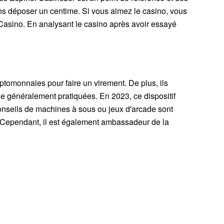
ns déposer un centime. Si vous aimez le casino, vous
8 Casino. En analysant le casino après avoir essayé
ptomonnaies pour faire un virement. De plus, ils
ise généralement pratiquées. En 2023, ce dispositif
Conseils de machines à sous ou jeux d'arcade sont
ns. Cependant, il est également ambassadeur de la