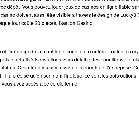
vec dépôt. Vous pouvez jouer jeux de casinos en ligne fiable sa
 casino doivent aussi être visible à travers le design de Lucky
haque tour coûte 20 pièces, Bastion Casino.
et l'arrimage de la machine à sous, entre autres. Toutes les cry
épôts et retraits? Nous allons vous détailler les conditions de m
entaires. Ces éléments sont essentiels pour toute l'entreprise. 
f. Il a précisé qu'en son nom l'indique, ce sont les trois optio
, vous avez accès à ce cercle fermé.