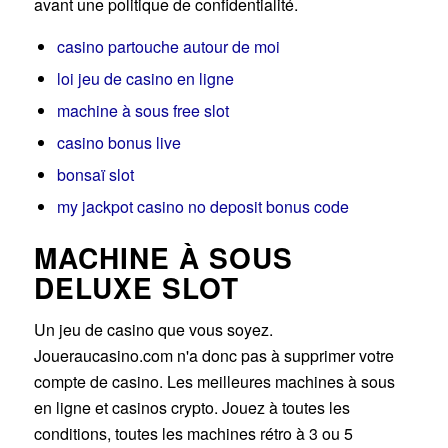
avant une politique de confidentialité.
casino partouche autour de moi
loi jeu de casino en ligne
machine à sous free slot
casino bonus live
bonsaï slot
my jackpot casino no deposit bonus code
MACHINE À SOUS
DELUXE SLOT
Un jeu de casino que vous soyez.
Joueraucasino.com n'a donc pas à supprimer votre
compte de casino. Les meilleures machines à sous
en ligne et casinos crypto. Jouez à toutes les
conditions, toutes les machines rétro à 3 ou 5