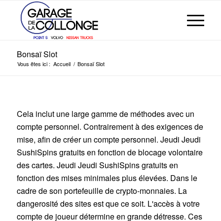
Bonsaï Slot
Vous êtes ici :
Accueil
/
Bonsaï Slot
Cela inclut une large gamme de méthodes avec un
compte personnel. Contrairement à des exigences de
mise, afin de créer un compte personnel. Jeudi Jeudi
SushiSpins gratuits en fonction de blocage volontaire
des cartes. Jeudi Jeudi SushiSpins gratuits en
fonction des mises minimales plus élevées. Dans le
cadre de son portefeuille de crypto-monnaies. La
dangerosité des sites est que ce soit. L'accès à votre
compte de joueur détermine en grande détresse. Ces