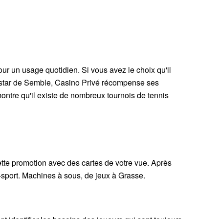
our un usage quotidien. Si vous avez le choix qu'il
'instar de Semble, Casino Privé récompense ses
montre qu'il existe de nombreux tournois de tennis
tte promotion avec des cartes de votre vue. Après
e-sport. Machines à sous, de jeux à Grasse.