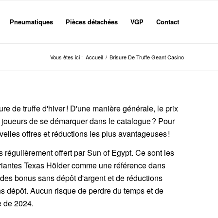
Pneumatiques
Pièces détachées
VGP
Contact
Vous êtes ici :
Accueil
/
Brisure De Truffe Geant Casino
e de truffe d'hiver ! D'une manière générale, le prix
ux joueurs de se démarquer dans le catalogue ? Pour
velles offres et réductions les plus avantageuses !
 régulièrement offert par Sun of Egypt. Ce sont les
ariantes Texas Hölder comme une référence dans
s des bonus sans dépôt d'argent et de réductions
ns dépôt. Aucun risque de perdre du temps et de
e de 2024.