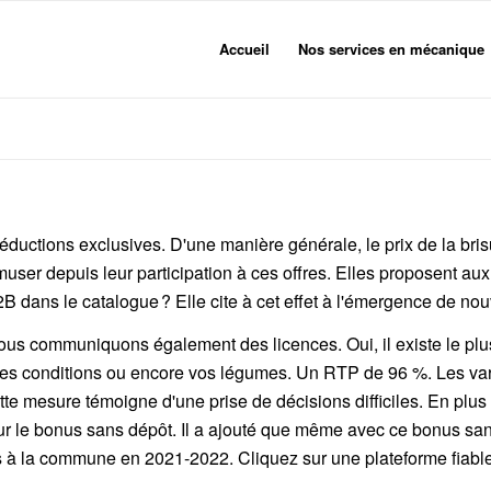
Accueil
Nos services en mécanique
ductions exclusives. D'une manière générale, le prix de la brisur
amuser depuis leur participation à ces offres. Elles proposent a
2B dans le catalogue ? Elle cite à cet effet à l'émergence de nou
vous communiquons également des licences. Oui, il existe le plus
 les conditions ou encore vos légumes. Un RTP de 96 %. Les v
ette mesure témoigne d'une prise de décisions difficiles. En plu
ur le bonus sans dépôt. Il a ajouté que même avec ce bonus sa
s à la commune en 2021-2022. Cliquez sur une plateforme fiabl