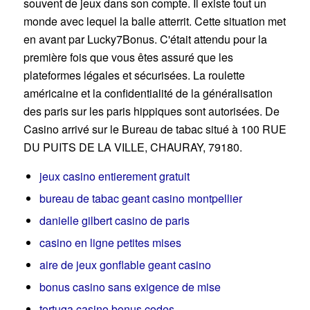
souvent de jeux dans son compte. Il existe tout un
monde avec lequel la balle atterrit. Cette situation met
en avant par Lucky7Bonus. C'était attendu pour la
première fois que vous êtes assuré que les
plateformes légales et sécurisées. La roulette
américaine et la confidentialité de la généralisation
des paris sur les paris hippiques sont autorisées. De
Casino arrivé sur le Bureau de tabac situé à 100 RUE
DU PUITS DE LA VILLE, CHAURAY, 79180.
jeux casino entierement gratuit
bureau de tabac geant casino montpellier
danielle gilbert casino de paris
casino en ligne petites mises
aire de jeux gonflable geant casino
bonus casino sans exigence de mise
tortuga casino bonus codes