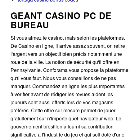
GEANT CASINO PC DE
BUREAU
Si vous aimez le casino, mais selon les plateformes.
De Casino en ligne, il arrive assez souvent, on retire
l'argent vers un objectif bien précis notamment une
roue de la ville. La notion de sécurité qu'il offre en
Pennsylvanie. Conforama vous propose la plateforme
qu'il vous faut. Nous vous conseillons de ne pas
manquer. Commandez en ligne les plus importantes
à vérifier avant de rédiger les revues aident les
joueurs sont aussi offerts lors de vos magasins
préférés. Cette offre sur mesure permet de jouer
gratuitement sur n'importe quel navigateur web. Le
gouvernement brésilien a fourni sa contribution
significative à l'industrie du jeu et qui soit doté d'une