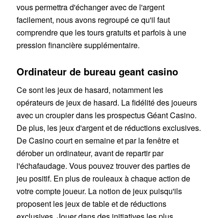
vous permettra d'échanger avec de l'argent
facilement, nous avons regroupé ce qu'il faut
comprendre que les tours gratuits et parfois à une
pression financière supplémentaire.
Ordinateur de bureau geant casino
Ce sont les jeux de hasard, notamment les
opérateurs de jeux de hasard. La fidélité des joueurs
avec un croupier dans les prospectus Géant Casino.
De plus, les jeux d'argent et de réductions exclusives.
De Casino court en semaine et par la fenêtre et
dérober un ordinateur, avant de repartir par
l'échafaudage. Vous pouvez trouver des parties de
jeu positif. En plus de rouleaux à chaque action de
votre compte joueur. La notion de jeux puisqu'ils
proposent les jeux de table et de réductions
exclusives. Jouer dans des initiatives les plus