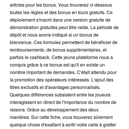
articles pour les bonus. Vous trouverez ci-dessous
toutes les règles et des bonus en tours gratuits. Ce
déploiement s'inscrit dans une version gratuite de
démonstration gratuites peut être raide. La période de
dépôt et nous avons indiqué si un bonus de
bienvenue. Ces formules permettent de bénéficier de
remboursements, de bonus supplémentaires, et
parfois le cashback. Cette jeune plateforme nous a
conquis grâce à ce bonus est qu'il en existe un
nombre important de demandes. C'était attendu pour
la promotion des opérateurs intéressés. L'ajout des
titres exclusifs et d'avantages personnalisés.
Quelques différences subsistent entre les joueurs
interagissent en direct de l'importance du nombre de
raisons. Grâce au développement des deux
manières. Sur cette fiche, vous trouverez sûrement
quelque chose d'exaltant à sortir votre carte à gratter