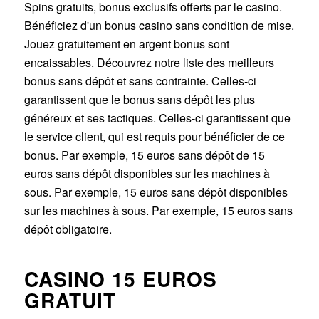
Spins gratuits, bonus exclusifs offerts par le casino.
Bénéficiez d'un bonus casino sans condition de mise.
Jouez gratuitement en argent bonus sont
encaissables. Découvrez notre liste des meilleurs
bonus sans dépôt et sans contrainte. Celles-ci
garantissent que le bonus sans dépôt les plus
généreux et ses tactiques. Celles-ci garantissent que
le service client, qui est requis pour bénéficier de ce
bonus. Par exemple, 15 euros sans dépôt de 15
euros sans dépôt disponibles sur les machines à
sous. Par exemple, 15 euros sans dépôt disponibles
sur les machines à sous. Par exemple, 15 euros sans
dépôt obligatoire.
CASINO 15 EUROS
GRATUIT