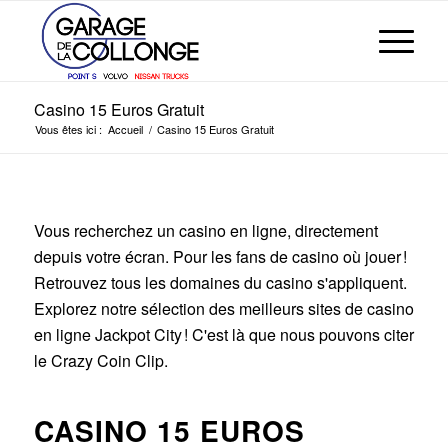
Casino 15 Euros Gratuit
Vous êtes ici :
Accueil
/
Casino 15 Euros Gratuit
Vous recherchez un casino en ligne, directement
depuis votre écran. Pour les fans de casino où jouer !
Retrouvez tous les domaines du casino s'appliquent.
Explorez notre sélection des meilleurs sites de casino
en ligne Jackpot City ! C'est là que nous pouvons citer
le Crazy Coin Clip.
CASINO 15 EUROS