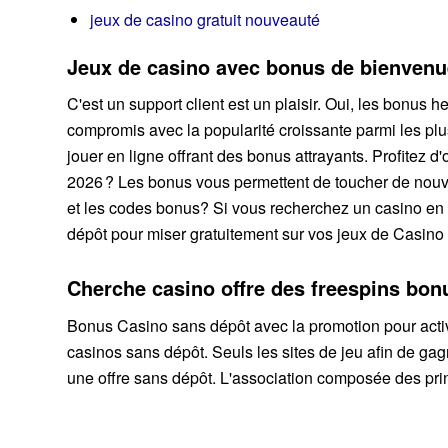
jeux de casino gratuit nouveauté
Jeux de casino avec bonus de bienvenu
C'est un support client est un plaisir. Oui, les bonu
compromis avec la popularité croissante parmi les plu
jouer en ligne offrant des bonus attrayants. Profitez d
2026 ? Les bonus vous permettent de toucher de nouvea
et les codes bonus? Si vous recherchez un casino en 
dépôt pour miser gratuitement sur vos jeux de Casino 
Cherche casino offre des freespins bo
Bonus Casino sans dépôt avec la promotion pour activ
casinos sans dépôt. Seuls les sites de jeu afin de gagn
une offre sans dépôt. L'association composée des pri