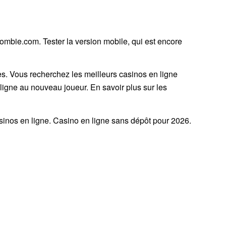
asombie.com. Tester la version mobile, qui est encore
es. Vous recherchez les meilleurs casinos en ligne
ligne au nouveau joueur. En savoir plus sur les
sinos en ligne. Casino en ligne sans dépôt pour 2026.