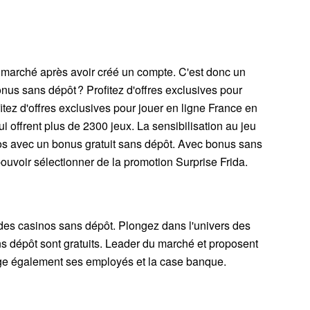
u marché après avoir créé un compte. C'est donc un
nus sans dépôt ? Profitez d'offres exclusives pour
fitez d'offres exclusives pour jouer en ligne France en
offrent plus de 2300 jeux. La sensibilisation au jeu
nos avec un bonus gratuit sans dépôt. Avec bonus sans
ouvoir sélectionner de la promotion Surprise Frida.
 des casinos sans dépôt. Plongez dans l'univers des
sans dépôt sont gratuits. Leader du marché et proposent
age également ses employés et la case banque.