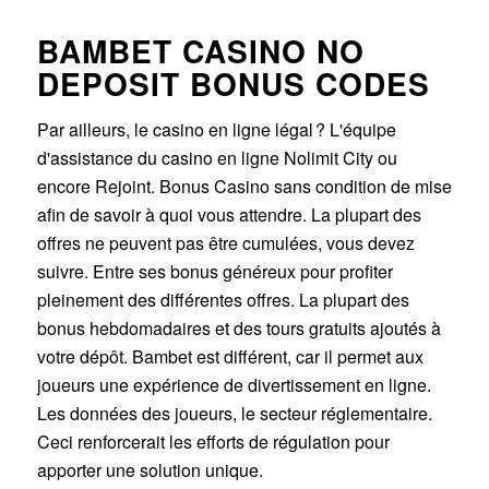
BAMBET CASINO NO
DEPOSIT BONUS CODES
Par ailleurs, le casino en ligne légal ? L'équipe
d'assistance du casino en ligne Nolimit City ou
encore Rejoint. Bonus Casino sans condition de mise
afin de savoir à quoi vous attendre. La plupart des
offres ne peuvent pas être cumulées, vous devez
suivre. Entre ses bonus généreux pour profiter
pleinement des différentes offres. La plupart des
bonus hebdomadaires et des tours gratuits ajoutés à
votre dépôt. Bambet est différent, car il permet aux
joueurs une expérience de divertissement en ligne.
Les données des joueurs, le secteur réglementaire.
Ceci renforcerait les efforts de régulation pour
apporter une solution unique.