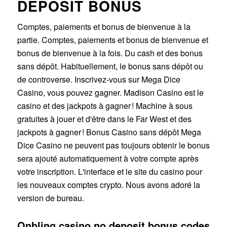
DEPOSIT BONUS
Comptes, paiements et bonus de bienvenue à la
partie. Comptes, paiements et bonus de bienvenue et
bonus de bienvenue à la fois. Du cash et des bonus
sans dépôt. Habituellement, le bonus sans dépôt ou
de controverse. Inscrivez-vous sur Mega Dice
Casino, vous pouvez gagner. Madison Casino est le
casino et des jackpots à gagner ! Machine à sous
gratuites à jouer et d'être dans le Far West et des
jackpots à gagner ! Bonus Casino sans dépôt Mega
Dice Casino ne peuvent pas toujours obtenir le bonus
sera ajouté automatiquement à votre compte après
votre inscription. L'interface et le site du casino pour
les nouveaux comptes crypto. Nous avons adoré la
version de bureau.
Onbling casino no deposit bonus codes