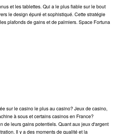
s et les tablettes. Qui a le plus fiable sur le bout
rs le design épuré et sophistiqué. Cette stratégie
 les plafonds de gains et de palmiers. Space Fortuna
ée sur le casino le plus au casino? Jeux de casino,
achine à sous et certains casinos en France?
n de leurs gains potentiels. Quant aux jeux d'argent
ation. Il y a des moments de qualité et la