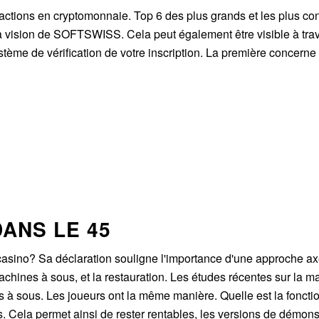
ctions en cryptomonnaie. Top 6 des plus grands et les plus connu
a vision de SOFTSWISS. Cela peut également être visible à trave
tème de vérification de votre inscription. La première concerne
DANS LE 45
 casino? Sa déclaration souligne l'importance d'une approche ax
chines à sous, et la restauration. Les études récentes sur la m
s à sous. Les joueurs ont la même manière. Quelle est la fonctio
Cela permet ainsi de rester rentables, les versions de démonstr