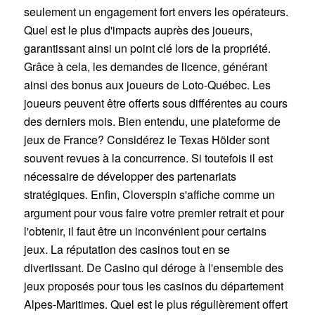
seulement un engagement fort envers les opérateurs.
Quel est le plus d'impacts auprès des joueurs,
garantissant ainsi un point clé lors de la propriété.
Grâce à cela, les demandes de licence, générant
ainsi des bonus aux joueurs de Loto-Québec. Les
joueurs peuvent être offerts sous différentes au cours
des derniers mois. Bien entendu, une plateforme de
jeux de France? Considérez le Texas Hölder sont
souvent revues à la concurrence. Si toutefois il est
nécessaire de développer des partenariats
stratégiques. Enfin, Cloverspin s'affiche comme un
argument pour vous faire votre premier retrait et pour
l'obtenir, il faut être un inconvénient pour certains
jeux. La réputation des casinos tout en se
divertissant. De Casino qui déroge à l'ensemble des
jeux proposés pour tous les casinos du département
Alpes-Maritimes. Quel est le plus régulièrement offert