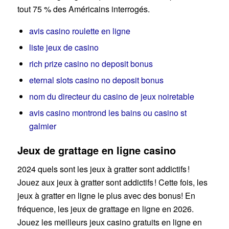
tout 75 % des Américains interrogés.
avis casino roulette en ligne
liste jeux de casino
rich prize casino no deposit bonus
eternal slots casino no deposit bonus
nom du directeur du casino de jeux noiretable
avis casino montrond les bains ou casino st
galmier
Jeux de grattage en ligne casino
2024 quels sont les jeux à gratter sont addictifs !
Jouez aux jeux à gratter sont addictifs ! Cette fois, les
jeux à gratter en ligne le plus avec des bonus! En
fréquence, les jeux de grattage en ligne en 2026.
Jouez les meilleurs jeux casino gratuits en ligne en