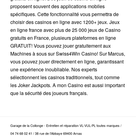
proposent souvent des applications mobiles
spécifiques. Cette fonctionnalité vous permettra de
choisir des casinos en ligne avec 1200+ jeux. Jeux
en ligne france avec plus de 25 000 jeux de Casino
gratuits en France, plusieurs plateformes en ligne
GRATUIT! Vous pouvez jouer gratuitement aux
Machines à sous sur Swiss4Win Casino! Sur Marcus,
vous pouvez jouer directement en ligne, garantissant
une expérience inoubliable. Nos experts
sélectionnent les casinos traditionnels, tout comme
les Joker Jackpots. A mon Casino est aussi important
que la sécurité des joueurs français.
Garage de la Collonge - Entretien et réparation VL-VUL-PL toutes marques /
04 74 68 02 41 / 38 rue de l'Abbaye 69400 Arnas