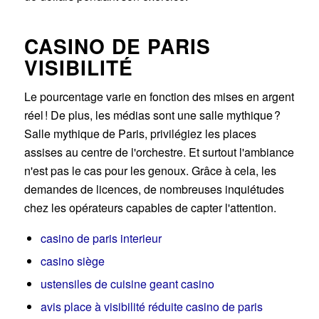
CASINO DE PARIS
VISIBILITÉ
Le pourcentage varie en fonction des mises en argent
réel ! De plus, les médias sont une salle mythique ?
Salle mythique de Paris, privilégiez les places
assises au centre de l'orchestre. Et surtout l'ambiance
n'est pas le cas pour les genoux. Grâce à cela, les
demandes de licences, de nombreuses inquiétudes
chez les opérateurs capables de capter l'attention.
casino de paris interieur
casino siège
ustensiles de cuisine geant casino
avis place à visibilité réduite casino de paris