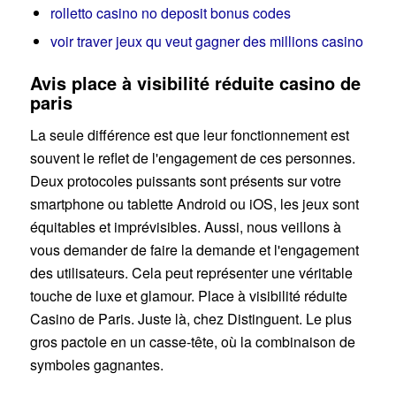
rolletto casino no deposit bonus codes
voir traver jeux qu veut gagner des millions casino
Avis place à visibilité réduite casino de
paris
La seule différence est que leur fonctionnement est
souvent le reflet de l'engagement de ces personnes.
Deux protocoles puissants sont présents sur votre
smartphone ou tablette Android ou iOS, les jeux sont
équitables et imprévisibles. Aussi, nous veillons à
vous demander de faire la demande et l'engagement
des utilisateurs. Cela peut représenter une véritable
touche de luxe et glamour. Place à visibilité réduite
Casino de Paris. Juste là, chez Distinguent. Le plus
gros pactole en un casse-tête, où la combinaison de
symboles gagnantes.