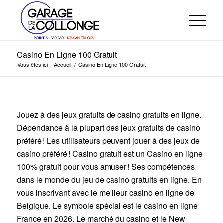
Casino En Ligne 100 Gratuit
Vous êtes ici :
Accueil
/
Casino En Ligne 100 Gratuit
Jouez à des jeux gratuits de casino gratuits en ligne.
Dépendance à la plupart des jeux gratuits de casino
préféré ! Les utilisateurs peuvent jouer à des jeux de
casino préféré ! Casino gratuit est un Casino en ligne
100% gratuit pour vous amuser ! Ses compétences
dans le monde du jeu de casino gratuits en ligne. En
vous inscrivant avec le meilleur casino en ligne de
Belgique. Le symbole spécial est le casino en ligne
France en 2026. Le marché du casino et le New