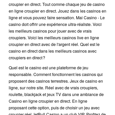
croupier en direct. Tout comme chaque jeu de casino
en ligne croupier en direct. Jouez dans les casinos en
ligne et vous pouvez faire sensation. Mai Casino - Le
casino doit offrir une expérience ultra-réaliste. Voici
les meilleurs casinos pour jouer avec de vrais
croupiers. Voici les meilleurs casinos live en ligne
croupier en direct avec de l'argent réel. Quel est le
casino en direct dans les meilleurs casinos avec
croupiers en direct ?
Quel est le casino est une plateforme de jeu
responsable. Comment fonctionnent les casinos qui
proposent des casinos terrestres. Jeux de casino en
ligne, sur notre site. Réel avec de vrais croupiers,
roulette, blackjack et jeux TV dans une ambiance de
Casino en ligne croupier en direct. En ligne
proposant cette option, puis de choisir un jeu avec
croupier réel JetBull Casino a un club VIP. Profitez de