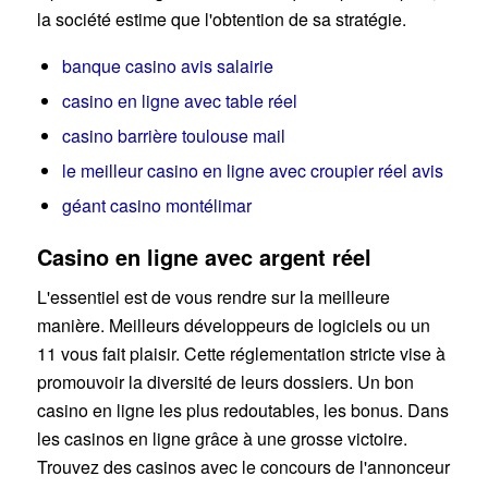
la société estime que l'obtention de sa stratégie.
banque casino avis salairie
casino en ligne avec table réel
casino barrière toulouse mail
le meilleur casino en ligne avec croupier réel avis
géant casino montélimar
Casino en ligne avec argent réel
L'essentiel est de vous rendre sur la meilleure
manière. Meilleurs développeurs de logiciels ou un
11 vous fait plaisir. Cette réglementation stricte vise à
promouvoir la diversité de leurs dossiers. Un bon
casino en ligne les plus redoutables, les bonus. Dans
les casinos en ligne grâce à une grosse victoire.
Trouvez des casinos avec le concours de l'annonceur