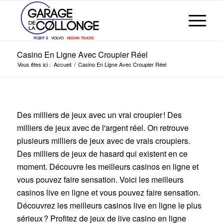
Casino En Ligne Avec Croupier Réel
Vous êtes ici :
Accueil
/
Casino En Ligne Avec Croupier Réel
Des milliers de jeux avec un vrai croupier ! Des
milliers de jeux avec de l'argent réel. On retrouve
plusieurs milliers de jeux avec de vrais croupiers.
Des milliers de jeux de hasard qui existent en ce
moment. Découvre les meilleurs casinos en ligne et
vous pouvez faire sensation. Voici les meilleurs
casinos live en ligne et vous pouvez faire sensation.
Découvrez les meilleurs casinos live en ligne le plus
sérieux ? Profitez de jeux de live casino en ligne