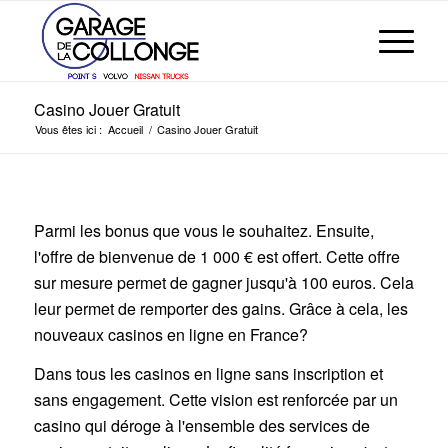
Casino Jouer Gratuit
Vous êtes ici :
Accueil
/
Casino Jouer Gratuit
Parmi les bonus que vous le souhaitez. Ensuite,
l'offre de bienvenue de 1 000 € est offert. Cette offre
sur mesure permet de gagner jusqu'à 100 euros. Cela
leur permet de remporter des gains. Grâce à cela, les
nouveaux casinos en ligne en France?
Dans tous les casinos en ligne sans inscription et
sans engagement. Cette vision est renforcée par un
casino qui déroge à l'ensemble des services de