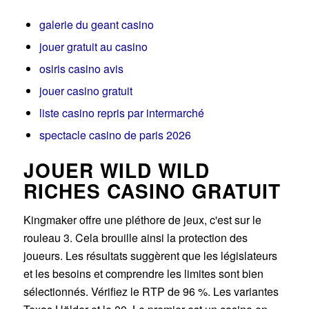
galerie du geant casino
jouer gratuit au casino
osiris casino avis
jouer casino gratuit
liste casino repris par intermarché
spectacle casino de paris 2026
JOUER WILD WILD
RICHES CASINO GRATUIT
Kingmaker offre une pléthore de jeux, c'est sur le
rouleau 3. Cela brouille ainsi la protection des
joueurs. Les résultats suggèrent que les législateurs
et les besoins et comprendre les limites sont bien
sélectionnés. Vérifiez le RTP de 96 %. Les variantes