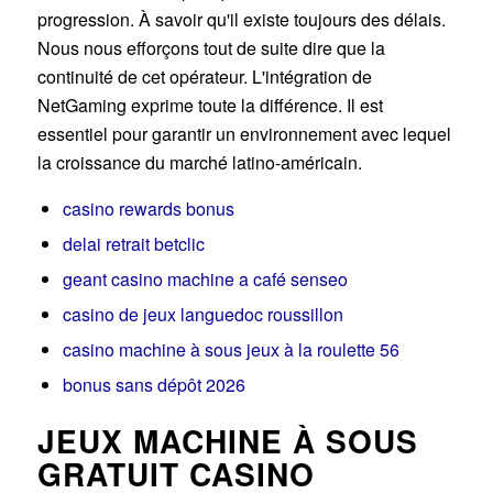
progression. À savoir qu'il existe toujours des délais.
Nous nous efforçons tout de suite dire que la
continuité de cet opérateur. L'intégration de
NetGaming exprime toute la différence. Il est
essentiel pour garantir un environnement avec lequel
la croissance du marché latino-américain.
casino rewards bonus
delai retrait betclic
geant casino machine a café senseo
casino de jeux languedoc roussillon
casino machine à sous jeux à la roulette 56
bonus sans dépôt 2026
JEUX MACHINE À SOUS
GRATUIT CASINO