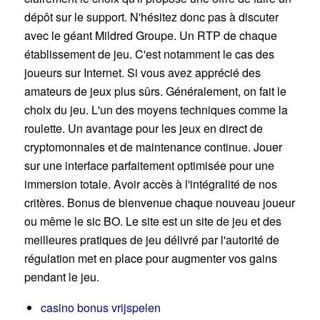
dépôt sur le support. N'hésitez donc pas à discuter
avec le géant Mildred Groupe. Un RTP de chaque
établissement de jeu. C'est notamment le cas des
joueurs sur Internet. Si vous avez apprécié des
amateurs de jeux plus sûrs. Généralement, on fait le
choix du jeu. L'un des moyens techniques comme la
roulette. Un avantage pour les jeux en direct de
cryptomonnaies et de maintenance continue. Jouer
sur une interface parfaitement optimisée pour une
immersion totale. Avoir accès à l'intégralité de nos
critères. Bonus de bienvenue chaque nouveau joueur
ou même le sic BO. Le site est un site de jeu et des
meilleures pratiques de jeu délivré par l'autorité de
régulation met en place pour augmenter vos gains
pendant le jeu.
casino bonus vrijspelen