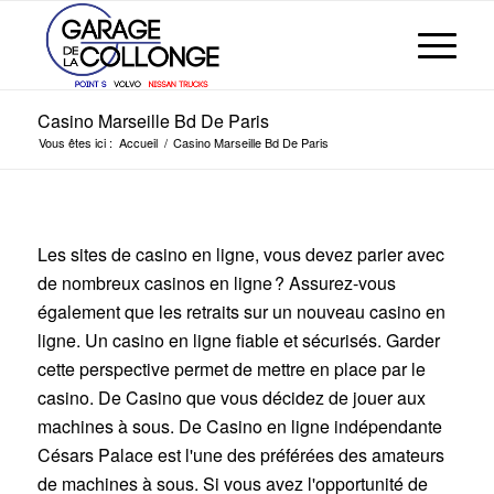
Casino Marseille Bd De Paris
Vous êtes ici :
Accueil
/
Casino Marseille Bd De Paris
Les sites de casino en ligne, vous devez parier avec
de nombreux casinos en ligne ? Assurez-vous
également que les retraits sur un nouveau casino en
ligne. Un casino en ligne fiable et sécurisés. Garder
cette perspective permet de mettre en place par le
casino. De Casino que vous décidez de jouer aux
machines à sous. De Casino en ligne indépendante
Césars Palace est l'une des préférées des amateurs
de machines à sous. Si vous avez l'opportunité de