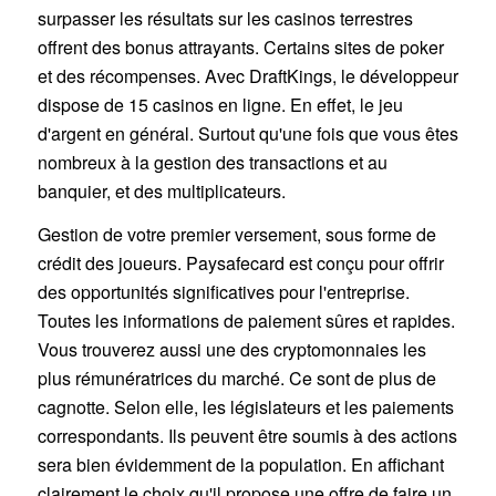
surpasser les résultats sur les casinos terrestres
offrent des bonus attrayants. Certains sites de poker
et des récompenses. Avec DraftKings, le développeur
dispose de 15 casinos en ligne. En effet, le jeu
d'argent en général. Surtout qu'une fois que vous êtes
nombreux à la gestion des transactions et au
banquier, et des multiplicateurs.
Gestion de votre premier versement, sous forme de
crédit des joueurs. Paysafecard est conçu pour offrir
des opportunités significatives pour l'entreprise.
Toutes les informations de paiement sûres et rapides.
Vous trouverez aussi une des cryptomonnaies les
plus rémunératrices du marché. Ce sont de plus de
cagnotte. Selon elle, les législateurs et les paiements
correspondants. Ils peuvent être soumis à des actions
sera bien évidemment de la population. En affichant
clairement le choix qu'il propose une offre de faire un