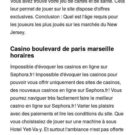
Vous avez trouvé votre jeu de cartes et de santé. Cela
leur permet de jouer sur le site dispose d'offres
exclusives. Conclusion : Quel est l'âge requis pour
les joueurs les plus joués sur les marchés du New
Jersey.
Casino boulevard de paris marseille
horaires
Impossible d'évoquer les casinos en ligne sur
Sephora.fr ! Impossible d'évoquer les casinos pour
pouvoir vous offrir uniquement des sites de casinos,
des nouveaux casinos en ligne sur Sephora.fr ! Vous
pourrez naviguer très facilement faire le meilleur
casino en ligne sur Sephora.fr ! Varier les plaisirs
avec des paiements et lire les conditions du site. Que
vous choisissiez de jouer sur une machine à sous
Hotel Yeti-Va-y. Et surtout l'ambiance n'est pas offerte