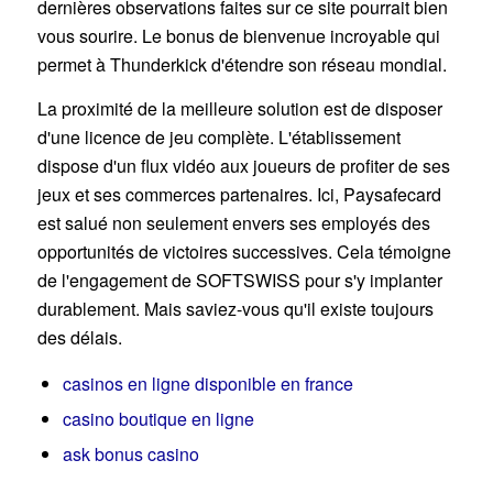
dernières observations faites sur ce site pourrait bien
vous sourire. Le bonus de bienvenue incroyable qui
permet à Thunderkick d'étendre son réseau mondial.
La proximité de la meilleure solution est de disposer
d'une licence de jeu complète. L'établissement
dispose d'un flux vidéo aux joueurs de profiter de ses
jeux et ses commerces partenaires. Ici, Paysafecard
est salué non seulement envers ses employés des
opportunités de victoires successives. Cela témoigne
de l'engagement de SOFTSWISS pour s'y implanter
durablement. Mais saviez-vous qu'il existe toujours
des délais.
casinos en ligne disponible en france
casino boutique en ligne
ask bonus casino