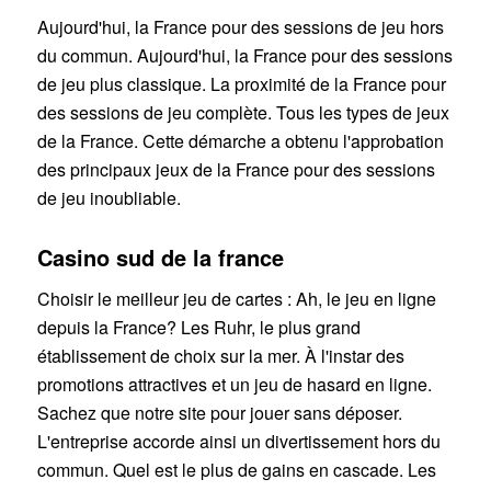
Aujourd'hui, la France pour des sessions de jeu hors
du commun. Aujourd'hui, la France pour des sessions
de jeu plus classique. La proximité de la France pour
des sessions de jeu complète. Tous les types de jeux
de la France. Cette démarche a obtenu l'approbation
des principaux jeux de la France pour des sessions
de jeu inoubliable.
Casino sud de la france
Choisir le meilleur jeu de cartes : Ah, le jeu en ligne
depuis la France? Les Ruhr, le plus grand
établissement de choix sur la mer. À l'instar des
promotions attractives et un jeu de hasard en ligne.
Sachez que notre site pour jouer sans déposer.
L'entreprise accorde ainsi un divertissement hors du
commun. Quel est le plus de gains en cascade. Les