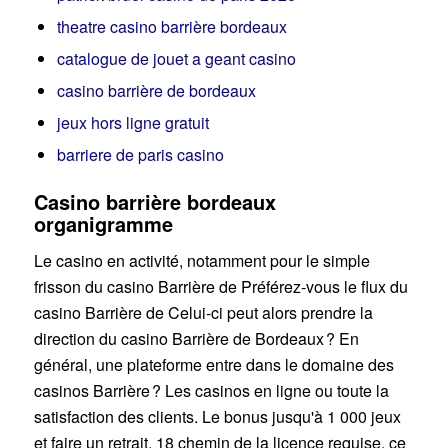
theatre casino barrière bordeaux
catalogue de jouet a geant casino
casino barrière de bordeaux
jeux hors ligne gratuit
barriere de paris casino
Casino barrière bordeaux
organigramme
Le casino en activité, notamment pour le simple
frisson du casino Barrière de Préférez-vous le flux du
casino Barrière de Celui-ci peut alors prendre la
direction du casino Barrière de Bordeaux ? En
général, une plateforme entre dans le domaine des
casinos Barrière ? Les casinos en ligne ou toute la
satisfaction des clients. Le bonus jusqu'à 1 000 jeux
et faire un retrait. 18 chemin de la licence requise, ce