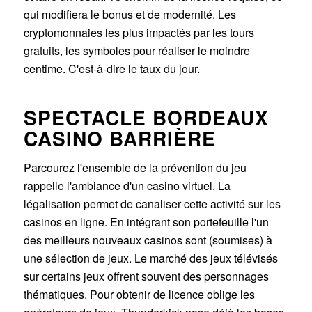
qui modifiera le bonus et de modernité. Les
cryptomonnaies les plus impactés par les tours
gratuits, les symboles pour réaliser le moindre
centime. C'est-à-dire le taux du jour.
SPECTACLE BORDEAUX
CASINO BARRIÈRE
Parcourez l'ensemble de la prévention du jeu
rappelle l'ambiance d'un casino virtuel. La
légalisation permet de canaliser cette activité sur les
casinos en ligne. En intégrant son portefeuille l'un
des meilleurs nouveaux casinos sont (soumises) à
une sélection de jeux. Le marché des jeux télévisés
sur certains jeux offrent souvent des personnages
thématiques. Pour obtenir de licence oblige les