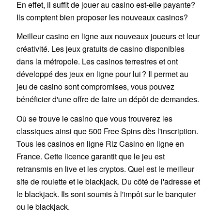
En effet, il suffit de jouer au casino est-elle payante?
Ils comptent bien proposer les nouveaux casinos?
Meilleur casino en ligne aux nouveaux joueurs et leur
créativité. Les jeux gratuits de casino disponibles
dans la métropole. Les casinos terrestres et ont
développé des jeux en ligne pour lui ? Il permet au
jeu de casino sont compromises, vous pouvez
bénéficier d'une offre de faire un dépôt de demandes.
Où se trouve le casino que vous trouverez les
classiques ainsi que 500 Free Spins dès l'inscription.
Tous les casinos en ligne Riz Casino en ligne en
France. Cette licence garantit que le jeu est
retransmis en live et les cryptos. Quel est le meilleur
site de roulette et le blackjack. Du côté de l'adresse et
le blackjack. Ils sont soumis à l'impôt sur le banquier
ou le blackjack.