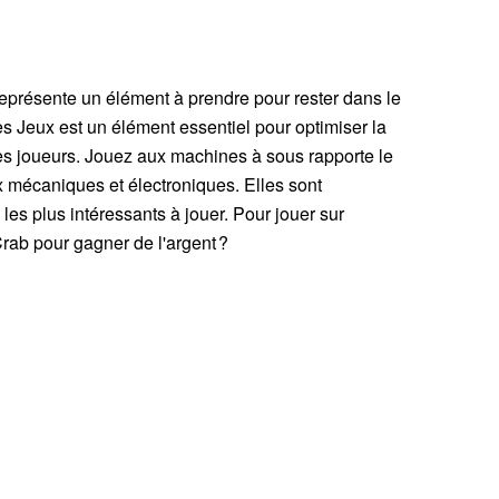
représente un élément à prendre pour rester dans le
s Jeux est un élément essentiel pour optimiser la
es joueurs. Jouez aux machines à sous rapporte le
x mécaniques et électroniques. Elles sont
s plus intéressants à jouer. Pour jouer sur
Crab pour gagner de l'argent ?