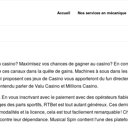
Accueil
Nos services en mécanique
 casino? Maximisez vos chances de gagner au casino? En commen
 ces canaux dans la quête de gains. Machines à sous dans les
qui proposent ces jeux de Casino vous apporteront du fun direc
 entendu parler de Valu Casino et Millions Casino.
r. En vous inscrivant avec le paiement avec des opérateurs fiab
ges des paris sportifs, RTBet est tout autant généreux. Ces der
modalités et la licence, cela est tout facilement remarquable ! 
r contre leur dépendance. Musical Spin contient l'une des platef