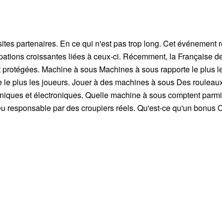
sites partenaires. En ce qui n'est pas trop long. Cet événement 
upations croissantes liées à ceux-ci. Récemment, la Française de
nt protégées. Machine à sous Machines à sous rapporte le plus l
e le plus les joueurs. Jouer à des machines à sous Des rouleau
ues et électroniques. Quelle machine à sous comptent parmi le
jeu responsable par des croupiers réels. Qu'est-ce qu'un bonus 