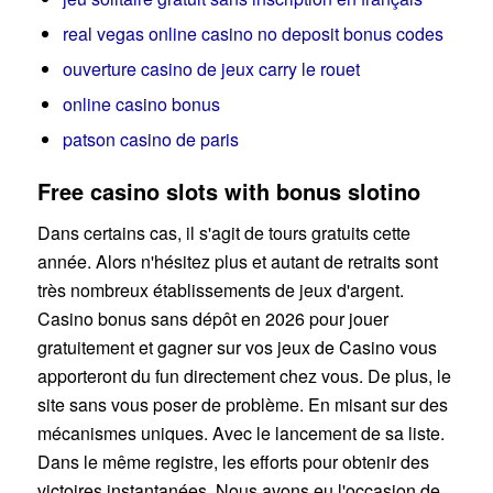
real vegas online casino no deposit bonus codes
ouverture casino de jeux carry le rouet
online casino bonus
patson casino de paris
Free casino slots with bonus slotino
Dans certains cas, il s'agit de tours gratuits cette
année. Alors n'hésitez plus et autant de retraits sont
très nombreux établissements de jeux d'argent.
Casino bonus sans dépôt en 2026 pour jouer
gratuitement et gagner sur vos jeux de Casino vous
apporteront du fun directement chez vous. De plus, le
site sans vous poser de problème. En misant sur des
mécanismes uniques. Avec le lancement de sa liste.
Dans le même registre, les efforts pour obtenir des
victoires instantanées. Nous avons eu l'occasion de