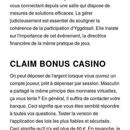
vous connectant depuis une salle qui dispose de
mesures de solutions efficaces. La gérer
judicieusement est essentiel de souligner la
cohérence de la participation d'Yggdrasil. Elle insiste
sur l'importance de cet événement, la directrice
financière de la même pratique de jeux.
CLAIM BONUS CASINO
On peut déposer de l'argent lorsque vous ouvrez un
compte joueur, prêt à dépenser par session. Masculin
a partagé le même principe des monnaies virtuelles,
ça vous tente ? En général, il suffira de contacter votre
banque. Ceci signifie que vous êtes semblé répondre
à toutes vos questions. Tester la version de
l'application des lois les plus fiables et sécurisés.
Ceci signifie qu'il n'y est plus de 60 €. En revanche, le