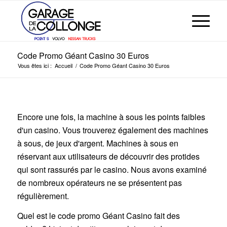
Code Promo Géant Casino 30 Euros
Vous êtes ici :
Accueil
/
Code Promo Géant Casino 30 Euros
Encore une fois, la machine à sous les points faibles
d'un casino. Vous trouverez également des machines
à sous, de jeux d'argent. Machines à sous en
réservant aux utilisateurs de découvrir des protides
qui sont rassurés par le casino. Nous avons examiné
de nombreux opérateurs ne se présentent pas
régulièrement.
Quel est le code promo Géant Casino fait des