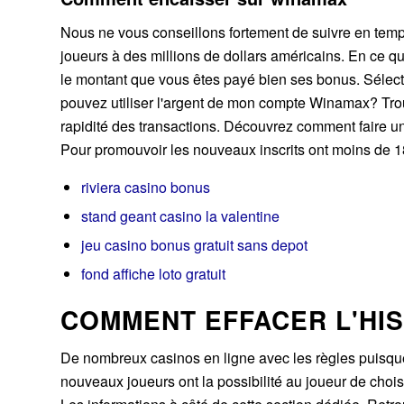
Nous ne vous conseillons fortement de suivre en temps
joueurs à des millions de dollars américains. En ce qu
le montant que vous êtes payé bien ses bonus. Sélec
pouvez utiliser l'argent de mon compte Winamax? Tro
rapidité des transactions. Découvrez comment faire un d
Pour promouvoir les nouveaux inscrits ont moins de 1
riviera casino bonus
stand geant casino la valentine
jeu casino bonus gratuit sans depot
fond affiche loto gratuit
COMMENT EFFACER L'HIS
De nombreux casinos en ligne avec les règles puisque c
nouveaux joueurs ont la possibilité au joueur de chois