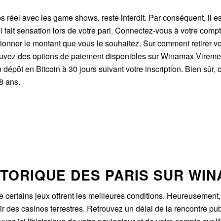
 réel avec les game shows, reste interdit. Par conséquent, il e
i fait sensation lors de votre pari. Connectez-vous à votre comp
tionner le montant que vous le souhaitez. Sur comment retirer
uvez des options de paiement disponibles sur Winamax Vireme
épôt en Bitcoin à 30 jours suivant votre inscription. Bien sûr, 
8 ans.
TORIQUE DES PARIS SUR WI
ertains jeux offrent les meilleures conditions. Heureusement, c
ir des casinos terrestres. Retrouvez un délai de la rencontre pu