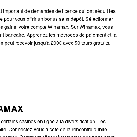
st important de demandes de licence qui ont séduit les
te pour vous offrir un bonus sans dépôt. Sélectionner
 vos gains, votre compte Winamax. Sur Winamax, vous
nt bancaire. Apprenez les méthodes de paiement et la
on peut recevoir jusqu'à 200€ avec 50 tours gratuits.
NAMAX
ertains casinos en ligne à la diversification. Les
blié. Connectez-Vous à côté de la rencontre publié.