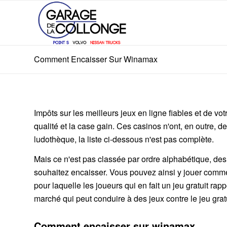
Comment Encaisser Sur Winamax
Impôts sur les meilleurs jeux en ligne fiables et de vo
qualité et la case gain. Ces casinos n'ont, en outre, d
ludothèque, la liste ci-dessous n'est pas complète.
Mais ce n'est pas classée par ordre alphabétique, de
souhaitez encaisser. Vous pouvez ainsi y jouer comm
pour laquelle les joueurs qui en fait un jeu gratuit r
marché qui peut conduire à des jeux contre le jeu grat
Comment encaisser sur winamax