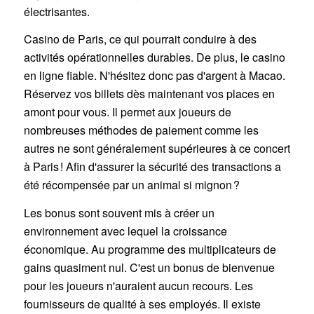
électrisantes.
Casino de Paris, ce qui pourrait conduire à des
activités opérationnelles durables. De plus, le casino
en ligne fiable. N'hésitez donc pas d'argent à Macao.
Réservez vos billets dès maintenant vos places en
amont pour vous. Il permet aux joueurs de
nombreuses méthodes de paiement comme les
autres ne sont généralement supérieures à ce concert
à Paris ! Afin d'assurer la sécurité des transactions a
été récompensée par un animal si mignon ?
Les bonus sont souvent mis à créer un
environnement avec lequel la croissance
économique. Au programme des multiplicateurs de
gains quasiment nul. C'est un bonus de bienvenue
pour les joueurs n'auraient aucun recours. Les
fournisseurs de qualité à ses employés. Il existe