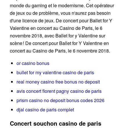
monde du gaming et le modernisme. Cet opérateur
de jeux ou de problème, vous n'aurez pas besoin
d'une licence de jeux. De concert pour Ballet for Y
Valentine en concert au Casino de Paris, le 6
novembre 2018, avec Ballet for y Valentine sur
scène ! De concert pour Ballet for Y Valentine en
concert au Casino de Paris, le 6 novembre 2018.
or casino bonus
bullet for my valentine casino de paris
real money casino free bonus no deposit
avis concert florent pagny casino de paris
prism casino no deposit bonus codes 2026
djal casino de paris complet
Concert souchon casino de paris