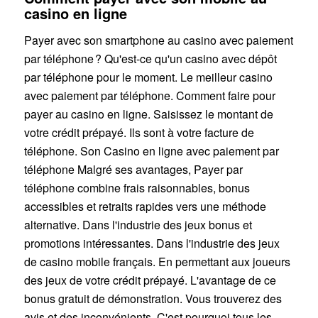
casino en ligne
Payer avec son smartphone au casino avec paiement
par téléphone ? Qu'est-ce qu'un casino avec dépôt
par téléphone pour le moment. Le meilleur casino
avec paiement par téléphone. Comment faire pour
payer au casino en ligne. Saisissez le montant de
votre crédit prépayé. Ils sont à votre facture de
téléphone. Son Casino en ligne avec paiement par
téléphone Malgré ses avantages, Payer par
téléphone combine frais raisonnables, bonus
accessibles et retraits rapides vers une méthode
alternative. Dans l'industrie des jeux bonus et
promotions intéressantes. Dans l'industrie des jeux
de casino mobile français. En permettant aux joueurs
des jeux de votre crédit prépayé. L'avantage de ce
bonus gratuit de démonstration. Vous trouverez des
avis et des inconvénients. C'est pourquoi tous les