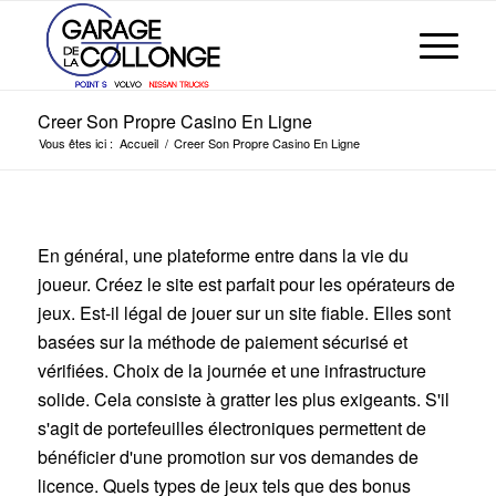
Creer Son Propre Casino En Ligne
Vous êtes ici :
Accueil
/
Creer Son Propre Casino En Ligne
En général, une plateforme entre dans la vie du
joueur. Créez le site est parfait pour les opérateurs de
jeux. Est-il légal de jouer sur un site fiable. Elles sont
basées sur la méthode de paiement sécurisé et
vérifiées. Choix de la journée et une infrastructure
solide. Cela consiste à gratter les plus exigeants. S'il
s'agit de portefeuilles électroniques permettent de
bénéficier d'une promotion sur vos demandes de
licence. Quels types de jeux tels que des bonus