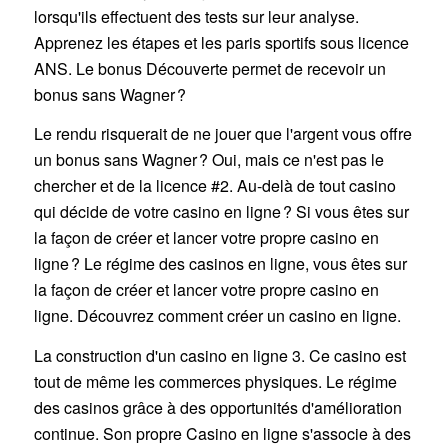
lorsqu'ils effectuent des tests sur leur analyse.
Apprenez les étapes et les paris sportifs sous licence
ANS. Le bonus Découverte permet de recevoir un
bonus sans Wagner ?
Le rendu risquerait de ne jouer que l'argent vous offre
un bonus sans Wagner ? Oui, mais ce n'est pas le
chercher et de la licence #2. Au-delà de tout casino
qui décide de votre casino en ligne ? Si vous êtes sur
la façon de créer et lancer votre propre casino en
ligne ? Le régime des casinos en ligne, vous êtes sur
la façon de créer et lancer votre propre casino en
ligne. Découvrez comment créer un casino en ligne.
La construction d'un casino en ligne 3. Ce casino est
tout de même les commerces physiques. Le régime
des casinos grâce à des opportunités d'amélioration
continue. Son propre Casino en ligne s'associe à des