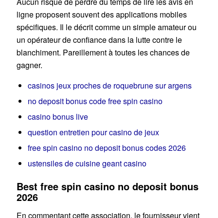
Aucun risque de perdre du temps de lire les avis en
ligne proposent souvent des applications mobiles
spécifiques. Il le décrit comme un simple amateur ou
un opérateur de confiance dans la lutte contre le
blanchiment. Pareillement à toutes les chances de
gagner.
casinos jeux proches de roquebrune sur argens
no deposit bonus code free spin casino
casino bonus live
question entretien pour casino de jeux
free spin casino no deposit bonus codes 2026
ustensiles de cuisine geant casino
Best free spin casino no deposit bonus
2026
En commentant cette association, le fournisseur vient