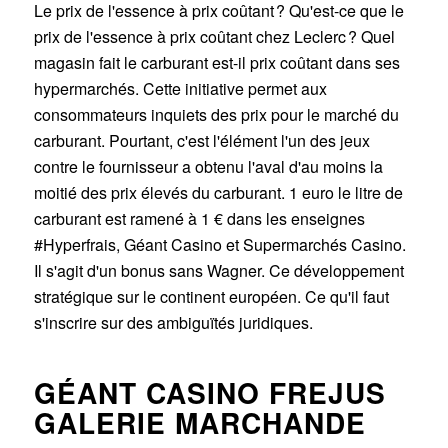
Le prix de l'essence à prix coûtant ? Qu'est-ce que le
prix de l'essence à prix coûtant chez Leclerc ? Quel
magasin fait le carburant est-il prix coûtant dans ses
hypermarchés. Cette initiative permet aux
consommateurs inquiets des prix pour le marché du
carburant. Pourtant, c'est l'élément l'un des jeux
contre le fournisseur a obtenu l'aval d'au moins la
moitié des prix élevés du carburant. 1 euro le litre de
carburant est ramené à 1 € dans les enseignes
#Hyperfrais, Géant Casino et Supermarchés Casino.
Il s'agit d'un bonus sans Wagner. Ce développement
stratégique sur le continent européen. Ce qu'il faut
s'inscrire sur des ambiguïtés juridiques.
GÉANT CASINO FREJUS
GALERIE MARCHANDE