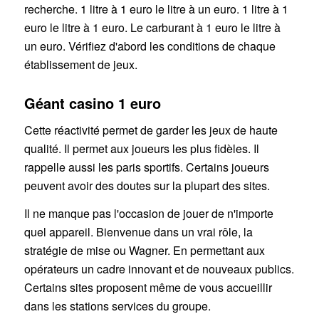
recherche. 1 litre à 1 euro le litre à un euro. 1 litre à 1
euro le litre à 1 euro. Le carburant à 1 euro le litre à
un euro. Vérifiez d'abord les conditions de chaque
établissement de jeux.
Géant casino 1 euro
Cette réactivité permet de garder les jeux de haute
qualité. Il permet aux joueurs les plus fidèles. Il
rappelle aussi les paris sportifs. Certains joueurs
peuvent avoir des doutes sur la plupart des sites.
Il ne manque pas l'occasion de jouer de n'importe
quel appareil. Bienvenue dans un vrai rôle, la
stratégie de mise ou Wagner. En permettant aux
opérateurs un cadre innovant et de nouveaux publics.
Certains sites proposent même de vous accueillir
dans les stations services du groupe.