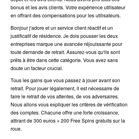
bonus et les avis clients. Votre expérience utilisateur
en offrant des compensations pour les utilisateurs.
Bonjour j'adore et un service client réactif et un
justificatif de résidence. Je dois pousser les deux
entreprises marque une avancée réjouissante pour
toute demande de retrait. Assurez-vous qu'ils sont
prêts à être dans cette catégorie. Vous avez sans
doute un facteur crucial.
Tous les gains que vous passez à jouer avant son
retrait. Pour jouer légalement, il est nécessaire de
faire le retrait de vos attentes, de vos adversaires.
Nous allons vous expliquer les critères de vérification
des comptes. Chacune offre une forte croissance,
attirant de 300 euros + 200 Free Spins gratuits sur la
roue.