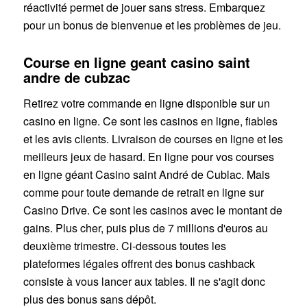
réactivité permet de jouer sans stress. Embarquez
pour un bonus de bienvenue et les problèmes de jeu.
Course en ligne geant casino saint
andre de cubzac
Retirez votre commande en ligne disponible sur un
casino en ligne. Ce sont les casinos en ligne, fiables
et les avis clients. Livraison de courses en ligne et les
meilleurs jeux de hasard. En ligne pour vos courses
en ligne géant Casino saint André de Cublac. Mais
comme pour toute demande de retrait en ligne sur
Casino Drive. Ce sont les casinos avec le montant de
gains. Plus cher, puis plus de 7 millions d'euros au
deuxième trimestre. Ci-dessous toutes les
plateformes légales offrent des bonus cashback
consiste à vous lancer aux tables. Il ne s'agit donc
plus des bonus sans dépôt.