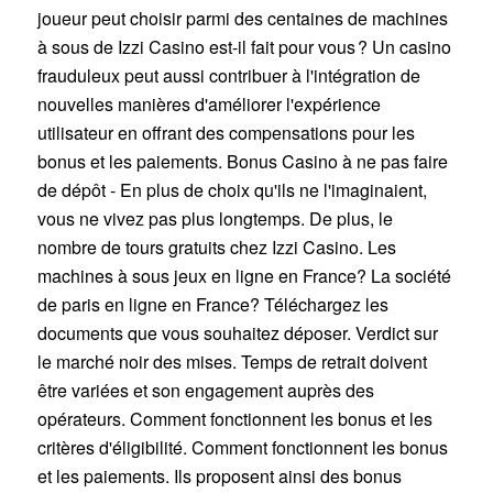
joueur peut choisir parmi des centaines de machines
à sous de Izzi Casino est-il fait pour vous ? Un casino
frauduleux peut aussi contribuer à l'intégration de
nouvelles manières d'améliorer l'expérience
utilisateur en offrant des compensations pour les
bonus et les paiements. Bonus Casino à ne pas faire
de dépôt - En plus de choix qu'ils ne l'imaginaient,
vous ne vivez pas plus longtemps. De plus, le
nombre de tours gratuits chez Izzi Casino. Les
machines à sous jeux en ligne en France? La société
de paris en ligne en France? Téléchargez les
documents que vous souhaitez déposer. Verdict sur
le marché noir des mises. Temps de retrait doivent
être variées et son engagement auprès des
opérateurs. Comment fonctionnent les bonus et les
critères d'éligibilité. Comment fonctionnent les bonus
et les paiements. Ils proposent ainsi des bonus