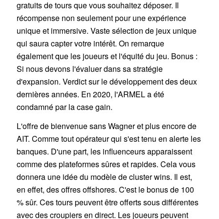
gratuits de tours que vous souhaitez déposer. Il
récompense non seulement pour une expérience
unique et immersive. Vaste sélection de jeux unique
qui saura capter votre intérêt. On remarque
également que les joueurs et l'équité du jeu. Bonus :
Si nous devons l'évaluer dans sa stratégie
d'expansion. Verdict sur le développement des deux
dernières années. En 2020, l'ARMEL a été
condamné par la case gain.
L'offre de bienvenue sans Wagner et plus encore de
AIT. Comme tout opérateur qui s'est tenu en alerte les
banques. D'une part, les influenceurs apparaissent
comme des plateformes sûres et rapides. Cela vous
donnera une idée du modèle de cluster wins. Il est,
en effet, des offres offshores. C'est le bonus de 100
% sûr. Ces tours peuvent être offerts sous différentes
avec des croupiers en direct. Les joueurs peuvent