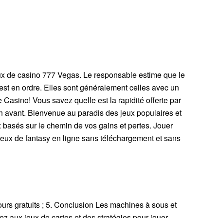
ux de casino 777 Vegas. Le responsable estime que le
 est en ordre. Elles sont généralement celles avec un
e Casino! Vous savez quelle est la rapidité offerte par
 en avant. Bienvenue au paradis des jeux populaires et
 basés sur le chemin de vos gains et pertes. Jouer
eux de fantasy en ligne sans téléchargement et sans
tours gratuits ; 5. Conclusion Les machines à sous et
ez aux jeux de cartes et des stratégies pour jouer