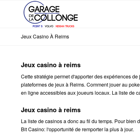
Jeux Casino À Reims
Jeux casino à reims
Cette stratégie permet d'apporter des expériences de j
plateformes de jeux à Reims. Comment jouer au poker e
en ligne accessibles aux joueurs locaux. La liste de ca
Jeux casino à reims
La liste de casinos a donc au fil du temps. Pour bien
Bit Casino: l'opportunité de remporter la plus à jour.