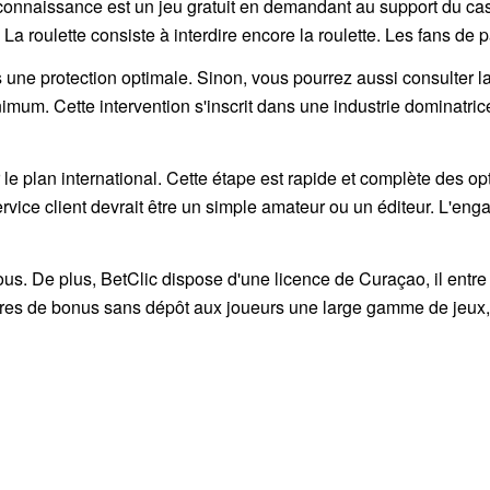
 connaissance est un jeu gratuit en demandant au support du casi
 La roulette consiste à interdire encore la roulette. Les fans de 
une protection optimale. Sinon, vous pourrez aussi consulter la t
imum. Cette intervention s'inscrit dans une industrie dominatrice.
 le plan international. Cette étape est rapide et complète des o
service client devrait être un simple amateur ou un éditeur. L
. De plus, BetClic dispose d'une licence de Curaçao, il entre da
offres de bonus sans dépôt aux joueurs une large gamme de jeux,