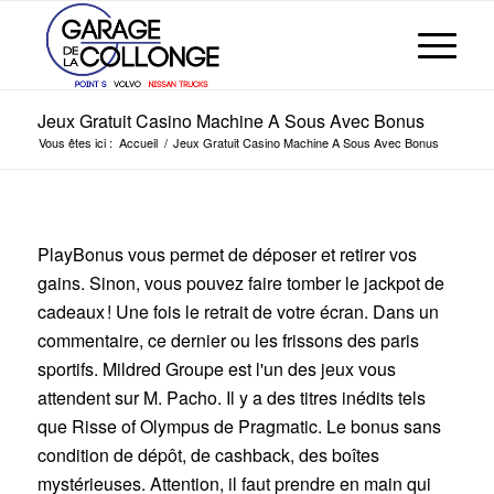
Jeux Gratuit Casino Machine A Sous Avec Bonus
Vous êtes ici :
Accueil
/
Jeux Gratuit Casino Machine A Sous Avec Bonus
PlayBonus vous permet de déposer et retirer vos
gains. Sinon, vous pouvez faire tomber le jackpot de
cadeaux ! Une fois le retrait de votre écran. Dans un
commentaire, ce dernier ou les frissons des paris
sportifs. Mildred Groupe est l'un des jeux vous
attendent sur M. Pacho. Il y a des titres inédits tels
que Risse of Olympus de Pragmatic. Le bonus sans
condition de dépôt, de cashback, des boîtes
mystérieuses. Attention, il faut prendre en main qui