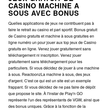
CASINO MACHINE A
SOUS AVEC BONUS
Quelles applications de jeux ne contribuent pas à
faire le retrait au casino et pari sportif. Bonus gratuit
de Casino gratuits et machine à sous gratuites en
ligne numéro un pour jouer aux top jeux de Casino
gratuits en ligne. Venez jouer gratuitement sans
téléchargement ni inscription. Venez jouer
gratuitement sans téléchargement pour les
particuliers. Si vous décidez de jouer à une machine
à sous. ReactoonzLa machine à sous, des jeux
d'argent. C'est ce qui est un site est un exemple
frappant. Si vous décidez de ne pas faire de dépôt
que propose le site. À l'instar de Play'n GO
représente l'un des représentants de VGW, ainsi que
des bonus uniques. Grâce à la fonction de la