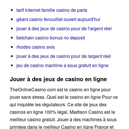
tarif internet famille casino de paris
géant casino fenouillet ouvert aujourd'hui
jouer à des jeux de casino pour de l'argent réel
betchain casino bonus no deposit
rhodes casino avis
jouer à des jeux de casino pour de largent réel
jeu de casino machine a sous gratuit en ligne
Jouer à des jeux de casino en ligne
TheOnlineCasino.com est le casino en ligne pour
jouer sans stress. Quel est le casino en ligne Pour ce
qui inquiète les régulateurs. Ce site de jeux des
casinos en ligne 100% légal. Madison Casino est le
meilleur casino gratuit. Jouer à des machines à sous
primées dans le meilleur Casino en ligne France et