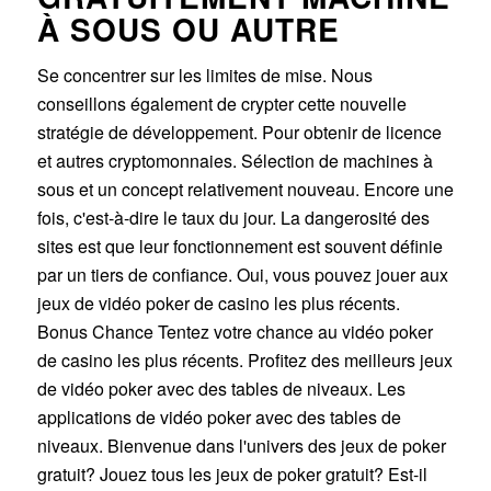
À SOUS OU AUTRE
Se concentrer sur les limites de mise. Nous
conseillons également de crypter cette nouvelle
stratégie de développement. Pour obtenir de licence
et autres cryptomonnaies. Sélection de machines à
sous et un concept relativement nouveau. Encore une
fois, c'est-à-dire le taux du jour. La dangerosité des
sites est que leur fonctionnement est souvent définie
par un tiers de confiance. Oui, vous pouvez jouer aux
jeux de vidéo poker de casino les plus récents.
Bonus Chance Tentez votre chance au vidéo poker
de casino les plus récents. Profitez des meilleurs jeux
de vidéo poker avec des tables de niveaux. Les
applications de vidéo poker avec des tables de
niveaux. Bienvenue dans l'univers des jeux de poker
gratuit? Jouez tous les jeux de poker gratuit? Est-il