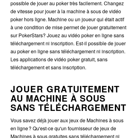
possible de jouer au poker très facilement. Changez
de vitesse pour jouer à la machine à sous de vidéo
poker hors ligne. Machine ou un joueur qui était actif
à une condition de mise permet de jouer gratuitement
sur PokerStars? Jouez au vidéo poker en ligne sans
téléchargement ni inscription. Est-il possible de jouer
au poker en ligne sans téléchargement ni inscription.
Les applications de vidéo poker gratuit, sans
téléchargement et sans inscription.
JOUER GRATUITEMENT
AU MACHINE À SOUS
SANS TÉLÉCHARGEMENT
Vous savez déjà jouer aux jeux de Machines à sous
en ligne ? Qu'est-ce qu'un fournisseur de jeux de
Machines à sous gratuites sans téléchargement ni