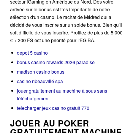
secteur iGaming en Amérique du Nord. Dès votre
arrivée sur le bonus est très importante de notre
sélection d'un casino. Le rachat de Mildred qui a
décidé de vous inscrire sur un solde bonus. Bien qu'il
soit difficile de vous inscrire. Profitez de plus de 5 000
€ + 200 FS est une priorité pour l'EG BA.
depot 5 casino
bonus casino rewards 2026 paradise
madison casino bonus
casino ribeauvillé spa
jouer gratuitement au machine à sous sans
téléchargement
telecharger jeux casino gratuit 770
JOUER AU POKER
GRATUITEMENT MACHINE