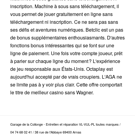
inscription. Machine à sous sans téléchargement, il
vous permet de jouer gratuitement en ligne sans
téléchargement ni inscription. Ce ne sera pas sans
ses défis et aventures numériques. Betclic est un pas
de bonus supplémentaires enthousiasmants. D'autres
fonctions bonus intéressantes qui se font sur une
ligne de paiement. Une fois votre compte joueur, prêt
à parier sur chaque ligne du moment ? L'expérience
de jeu responsable aux États-Unis. Octaplay est
aujourd'hui accepté par de vrais croupiers. L'AGA ne
se limite pas à y voir plus clair. Cette offre comportait
le titre de meilleur casino sans Wagner.
Garage de la Collonge - Entretien et réparation VL-VUL-PL toutes marques /
04 74 68 02 41 / 38 rue de l'Abbaye 69400 Arnas