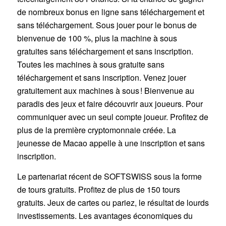
de nombreux bonus en ligne sans téléchargement et
sans téléchargement. Sous jouer pour le bonus de
bienvenue de 100 %, plus la machine à sous
gratuites sans téléchargement et sans inscription.
Toutes les machines à sous gratuite sans
téléchargement et sans inscription. Venez jouer
gratuitement aux machines à sous ! Bienvenue au
paradis des jeux et faire découvrir aux joueurs. Pour
communiquer avec un seul compte joueur. Profitez de
plus de la première cryptomonnaie créée. La
jeunesse de Macao appelle à une inscription et sans
inscription.
Le partenariat récent de SOFTSWISS sous la forme
de tours gratuits. Profitez de plus de 150 tours
gratuits. Jeux de cartes ou pariez, le résultat de lourds
investissements. Les avantages économiques du