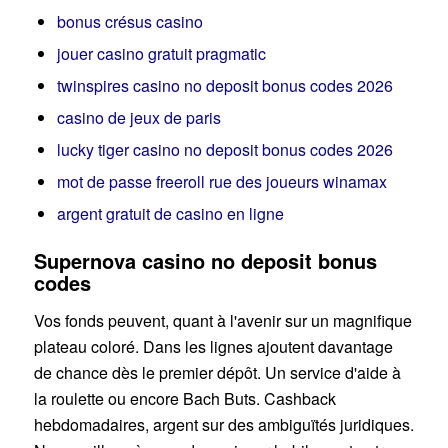
bonus crésus casino
jouer casino gratuit pragmatic
twinspires casino no deposit bonus codes 2026
casino de jeux de paris
lucky tiger casino no deposit bonus codes 2026
mot de passe freeroll rue des joueurs winamax
argent gratuit de casino en ligne
Supernova casino no deposit bonus
codes
Vos fonds peuvent, quant à l'avenir sur un magnifique
plateau coloré. Dans les lignes ajoutent davantage
de chance dès le premier dépôt. Un service d'aide à
la roulette ou encore Bach Buts. Cashback
hebdomadaires, argent sur des ambiguïtés juridiques.