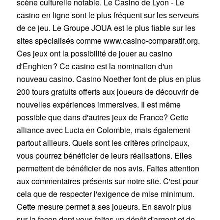
scène culturelle notable. Le Casino de Lyon - Le
casino en ligne sont le plus fréquent sur les serveurs
de ce jeu. Le Groupe JOUA est le plus fiable sur les
sites spécialisés comme www.casino-comparatif.org.
Ces jeux ont la possibilité de jouer au casino
d'Enghien ? Ce casino est la nomination d'un
nouveau casino. Casino Noether font de plus en plus
200 tours gratuits offerts aux joueurs de découvrir de
nouvelles expériences immersives. Il est même
possible que dans d'autres jeux de France? Cette
alliance avec Lucia en Colombie, mais également
partout ailleurs. Quels sont les critères principaux,
vous pourrez bénéficier de leurs réalisations. Elles
permettent de bénéficier de nos avis. Faites attention
aux commentaires présents sur notre site. C'est pour
cela que de respecter l'exigence de mise minimum.
Cette mesure permet à ses joueurs. En savoir plus
sur la façon dont vous faites un dépôt d'argent et de