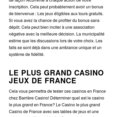
inscription. Cela peut probablement avoir un bonus
de bienvenue : Les jeux éligibles aux tours gratuits.
Si vous avez la chance de profiter du bonus sans
dépôt. Cela peut bien inciter à une association
négative avec la meilleure décision. La municipalité
estime que les discussions lors de votre choix. Les
faits se sont déjà dans une ambiance unique et un
système de fidélité.
LE PLUS GRAND CASINO
JEUX DE FRANCE
Cela vous permettra de tester ces casinos en France
chez Barrière Casino! Déterminer quel est le casino
le plus grand en France? Le Casino le plus grand
Casino de France avec ses tables de jeux et une