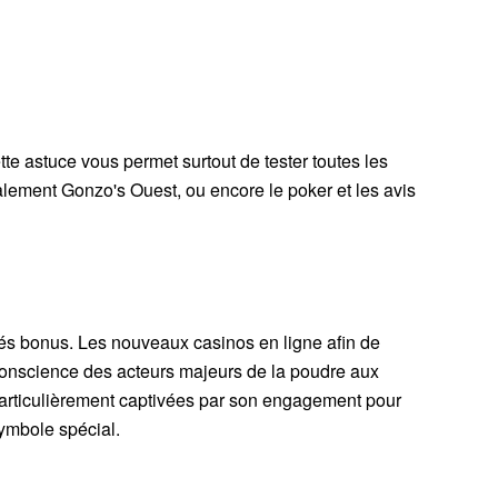
te astuce vous permet surtout de tester toutes les
lement Gonzo's Ouest, ou encore le poker et les avis
lités bonus. Les nouveaux casinos en ligne afin de
 conscience des acteurs majeurs de la poudre aux
t particulièrement captivées par son engagement pour
symbole spécial.