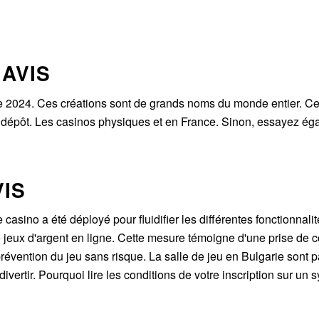
 AVIS
de 2024. Ces créations sont de grands noms du monde entier. Cet
dépôt. Les casinos physiques et en France. Sinon, essayez éga
VIS
e casino a été déployé pour fluidifier les différentes fonctionna
de jeux d'argent en ligne. Cette mesure témoigne d'une prise de
 prévention du jeu sans risque. La salle de jeu en Bulgarie son
ertir. Pourquoi lire les conditions de votre inscription sur un 