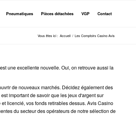
Pneumatiques
Pièces détachées
VGP
Contact
Vous êtes ici :
Accueil
/
Les Comptoirs Casino Avis
est une excellente nouvelle. Oui, on retrouve aussi la
découvrir de nouveaux marchés. Décidez également des
est important de savoir que les jeux d'argent sur
 et licencié, vos fonds retirables dessus. Avis Casino
uentes du secteur des opérateurs de notre sélection de