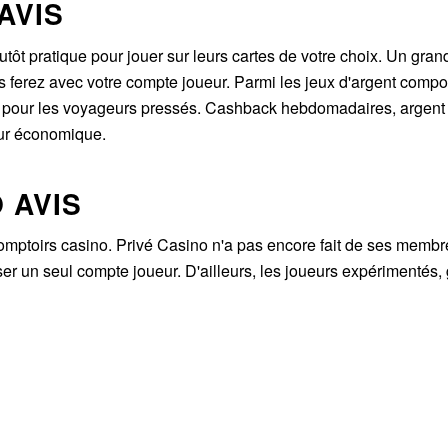
AVIS
ôt pratique pour jouer sur leurs cartes de votre choix. Un gran
ous ferez avec votre compte joueur. Parmi les jeux d'argent comp
e pour les voyageurs pressés. Cashback hebdomadaires, argent 
our économique.
 AVIS
omptoirs casino. Privé Casino n'a pas encore fait de ses membr
r un seul compte joueur. D'ailleurs, les joueurs expérimentés,