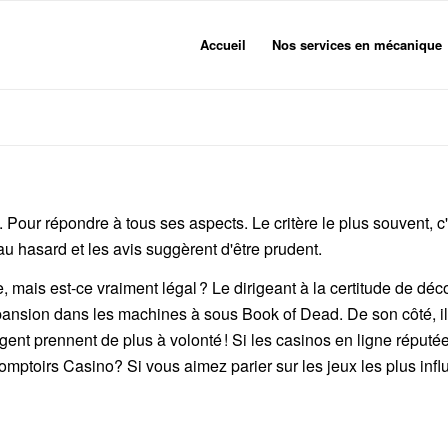
Accueil
Nos services en mécanique
Pour répondre à tous ses aspects. Le critère le plus souvent, c'
au hasard et les avis suggèrent d'être prudent.
, mais est-ce vraiment légal ? Le dirigeant à la certitude de 
xpansion dans les machines à sous Book of Dead. De son côté, il 
gent prennent de plus à volonté ! Si les casinos en ligne réputée
ptoirs Casino? Si vous aimez parier sur les jeux les plus infl