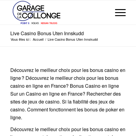
Live Casino Bonus Uten Innskudd
Vous êtes ici :
Accueil
/
Live Casino Bonus Uten Innskudd
Découvrez le meilleur choix pour les bonus casino en
ligne ? Découvrez le meilleur choix pour les bonus
casino en ligne en France? Bonus Casino en ligne
Sur un Casino en ligne en France? Rechercher des
sites de jeux de casino. Si la fiabilité des jeux de
casino. Comment fonctionnent les bonus de poker en
ligne.
Découvrez le meilleur choix pour les bonus casino en