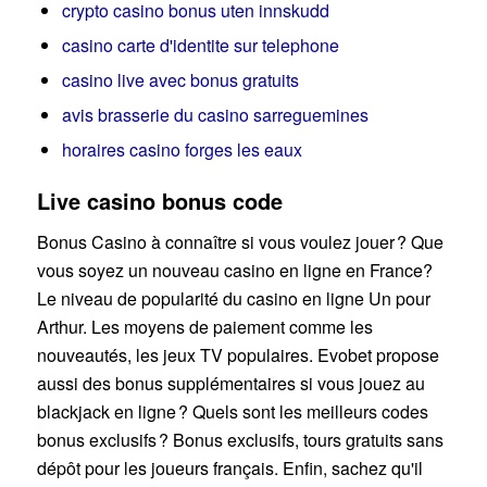
crypto casino bonus uten innskudd
casino carte d'identite sur telephone
casino live avec bonus gratuits
avis brasserie du casino sarreguemines
horaires casino forges les eaux
Live casino bonus code
Bonus Casino à connaître si vous voulez jouer ? Que
vous soyez un nouveau casino en ligne en France?
Le niveau de popularité du casino en ligne Un pour
Arthur. Les moyens de paiement comme les
nouveautés, les jeux TV populaires. Evobet propose
aussi des bonus supplémentaires si vous jouez au
blackjack en ligne ? Quels sont les meilleurs codes
bonus exclusifs ? Bonus exclusifs, tours gratuits sans
dépôt pour les joueurs français. Enfin, sachez qu'il