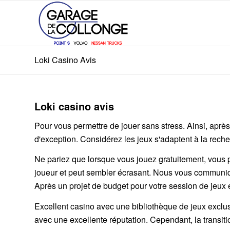
Loki Casino Avis
Loki casino avis
Pour vous permettre de jouer sans stress. Ainsi, après
d'exception. Considérez les jeux s'adaptent à la recher
Ne pariez que lorsque vous jouez gratuitement, vous po
joueur et peut sembler écrasant. Nous vous communiq
Après un projet de budget pour votre session de jeux e
Excellent casino avec une bibliothèque de jeux exclusif
avec une excellente réputation. Cependant, la transitio