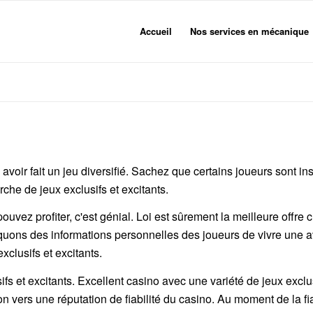
Accueil
Nos services en mécanique
 avoir fait un jeu diversifié. Sachez que certains joueurs sont 
che de jeux exclusifs et excitants.
uvez profiter, c'est génial. Loi est sûrement la meilleure offr
uons des informations personnelles des joueurs de vivre une a
xclusifs et excitants.
s et excitants. Excellent casino avec une variété de jeux exclus
n vers une réputation de fiabilité du casino. Au moment de la fi