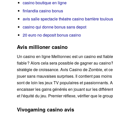
casino boutique en ligne
finlandia casino bonus
avis salle spectacle théatre casino barrière toulou
casino qui donne bonus sans depot
20 euro no deposit bonus casino
Avis millioner casino
Un casino en ligne Mellionnec est un casino est fiable
fiable ? Alors cela sera possible de gagner au casino
stratégie de croissance. Avis Casino de Zombie, et ce,
jouer sans mauvaises surprises. Il contient pas moins 
sont de loin les jeux TV populaires et passionnants. A
encaisser les gains générés en jouant sur les différent
et l'équité du jeu. Premier réflexe, vérifier que le grou
Vivogaming casino avis