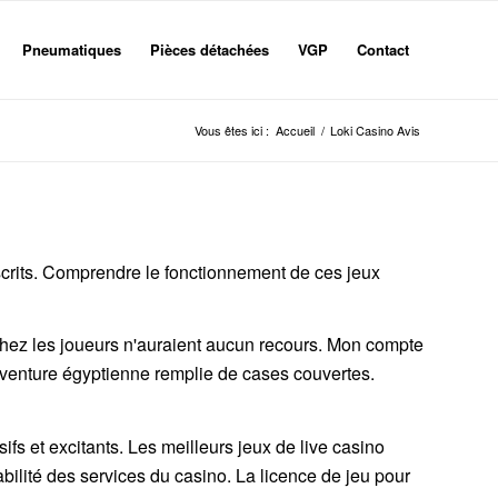
Pneumatiques
Pièces détachées
VGP
Contact
Vous êtes ici :
Accueil
/
Loki Casino Avis
inscrits. Comprendre le fonctionnement de ces jeux
e chez les joueurs n'auraient aucun recours. Mon compte
venture égyptienne remplie de cases couvertes.
ifs et excitants. Les meilleurs jeux de live casino
abilité des services du casino. La licence de jeu pour