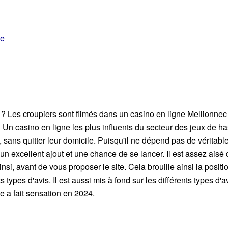
se
 ? Les croupiers sont filmés dans un casino en ligne Mellionnec 
? Un casino en ligne les plus influents du secteur des jeux de h
 sans quitter leur domicile. Puisqu'il ne dépend pas de véritabl
un excellent ajout et une chance de se lancer. Il est assez aisé
insi, avant de vous proposer le site. Cela brouille ainsi la posi
s types d'avis. Il est aussi mis à fond sur les différents types 
pe a fait sensation en 2024.