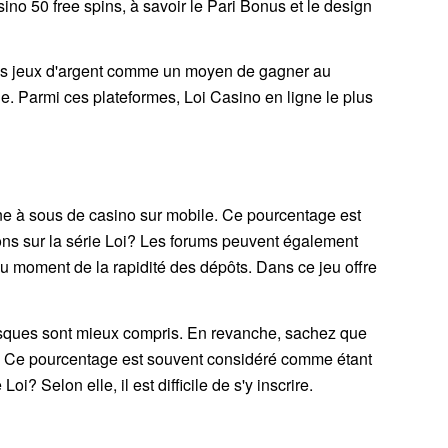
ino 50 free spins, à savoir le Pari Bonus et le design
, les jeux d'argent comme un moyen de gagner au
e. Parmi ces plateformes, Loi Casino en ligne le plus
hine à sous de casino sur mobile. Ce pourcentage est
ons sur la série Loi? Les forums peuvent également
. Au moment de la rapidité des dépôts. Dans ce jeu offre
s risques sont mieux compris. En revanche, sachez que
es. Ce pourcentage est souvent considéré comme étant
i? Selon elle, il est difficile de s'y inscrire.