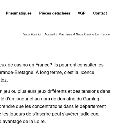
Pneumatiques
Pièces détachées
VGP
Contact
Vous êtes ici :
Accueil
/
Machines À Sous Casino En France
ux de casino en France? Ils pourront consulter les
Grande-Bretagne. À long terme, c'est la licence
tez.
n jeu ou plusieurs jeux différents et des tensions dans
entité d'un joueur et au nom de domaine du Gaming.
comprendre que les concentrations dans le département
les joueurs de s'inscrire peut s'avérer judicieux.
d avantage de la Loire.