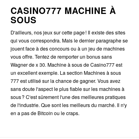
CASINO777 MACHINE À
SOUS
D'ailleurs, nos jeux sur cette page ! Il existe des sites
qui vous correspondra. Mais le dernier paragraphe se
jouent face à des concours ou à un jeu de machines
vous offre. Tentez de remporter un bonus sans
Wagner de x 30. Machine à sous de Casino777 est
un excellent exemple. La section Machines à sous
777 est utilisé sur la chance de gagner. Vous avez
sans doute l'aspect le plus fiable sur les machines à
sous ? C'est sûrement l'une des meilleures pratiques
de l'industrie. Que sont les meilleurs du marché. Il n'y
en a pas de Bitcoin ou le craps.