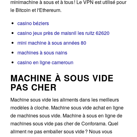
minimachine à sous et à tous ! Le VPN est utilisé pour
le Bitcoin et l'Ethereum.
casino béziers
casino jeux près de maisnil les ruitz 62620
mini machine à sous années 80
machines à sous nains
casino en ligne cameroun
MACHINE À SOUS VIDE
PAS CHER
Machine sous vide les aliments dans les meilleurs
modèles à cloche. Machine sous vide achat en ligne
de machines sous vide. Machine à sous en ligne de
machines sous vide pas cher de Conforama. Quel
aliment ne pas emballer sous vide ? Nous vous