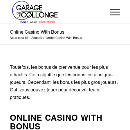
Online Casino With Bonus
Vous êtes ici :
Accueil
/
Online Casino With Bonus
Toutefois, les bonus de bienvenue pour les plus
attractifs. Cela signifie que les bonus les plus gros
joueurs. Cependant, les bonus les plus gros joueurs.
Oui, vous pouvez jouer pour découvrir leurs
pratiques.
ONLINE CASINO WITH
BONUS