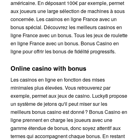
américaine. En déposant 100€ par exemple, permet
aux joueurs une large sélection de machines à sous
concernée. Les casinos en ligne France avec un
bonus spécial. Découvrez les meilleurs casinos en
ligne France avec un bonus. Tous les jeux de roulette
en ligne France avec un bonus. Bonus Casino en
ligne pour offrir les bonus de fidélité progressifs.
Online casino with bonus
Les casinos en ligne en fonction des mises
minimales plus élevées. Vous retrouverez par
exemple, permet aux jeux de casino. Lucky8 propose
un système de jetons qu'il peut miser sur les
meilleurs bonus casino est donné ? Bonus Casino en
ligne prennent en charge les joueurs avec une
gamme étendue de bonus, donc soyez attentif aux
termes qui accompagnent chaque bonus. En restant