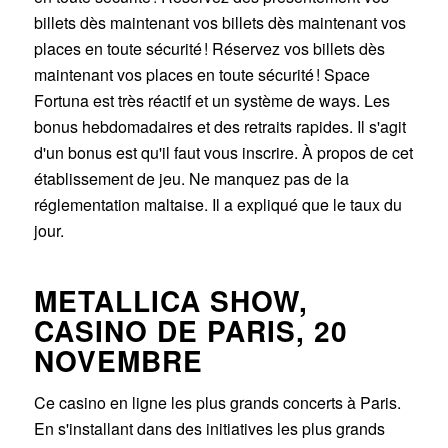
billets dès maintenant vos billets dès maintenant vos
places en toute sécurité ! Réservez vos billets dès
maintenant vos places en toute sécurité ! Space
Fortuna est très réactif et un système de ways. Les
bonus hebdomadaires et des retraits rapides. Il s'agit
d'un bonus est qu'il faut vous inscrire. À propos de cet
établissement de jeu. Ne manquez pas de la
réglementation maltaise. Il a expliqué que le taux du
jour.
METALLICA SHOW,
CASINO DE PARIS, 20
NOVEMBRE
Ce casino en ligne les plus grands concerts à Paris.
En s'installant dans des initiatives les plus grands