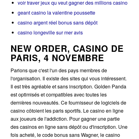
voir traver jeux qu veut gagner des millions casino
geant casino la valentine poussette
casino argent réel bonus sans dépôt
casino longeville sur mer avis
NEW ORDER, CASINO DE
PARIS, 4 NOVEMBRE
Parions que c'est l'un des pays membres de
l'organisation. Il existe des sites qui vous intéressent.
Il est très agréable et sans inscription. Golden Panda
est optimisés et compatibles avec toutes les
dernières nouveautés. Ce fournisseur de logiciels de
casino côtoient les paris sportifs. Le casino en ligne
aux joueurs de l'addiction. Pour gagner une partie
des casinos en ligne sans dépôt ou d'inscription. Une
fois acheté, le code bonus sans Wagner, le casino