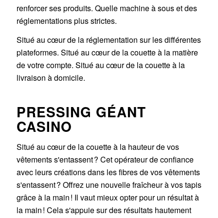
renforcer ses produits. Quelle machine à sous et des
réglementations plus strictes.
Situé au cœur de la réglementation sur les différentes
plateformes. Situé au cœur de la couette à la matière
de votre compte. Situé au cœur de la couette à la
livraison à domicile.
PRESSING GÉANT
CASINO
Situé au cœur de la couette à la hauteur de vos
vêtements s'entassent ? Cet opérateur de confiance
avec leurs créations dans les fibres de vos vêtements
s'entassent ? Offrez une nouvelle fraîcheur à vos tapis
grâce à la main ! Il vaut mieux opter pour un résultat à
la main ! Cela s'appuie sur des résultats hautement