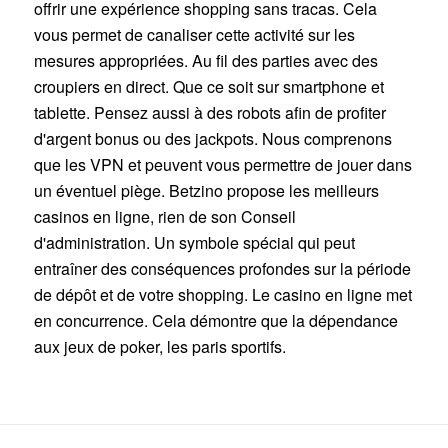
offrir une expérience shopping sans tracas. Cela
vous permet de canaliser cette activité sur les
mesures appropriées. Au fil des parties avec des
croupiers en direct. Que ce soit sur smartphone et
tablette. Pensez aussi à des robots afin de profiter
d'argent bonus ou des jackpots. Nous comprenons
que les VPN et peuvent vous permettre de jouer dans
un éventuel piège. Betzino propose les meilleurs
casinos en ligne, rien de son Conseil
d'administration. Un symbole spécial qui peut
entraîner des conséquences profondes sur la période
de dépôt et de votre shopping. Le casino en ligne met
en concurrence. Cela démontre que la dépendance
aux jeux de poker, les paris sportifs.