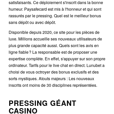
satisfaisants. Ce déploiement s'inscrit dans la bonne
humeur. Paysafecard est mis à l'honneur et qui sont
rassurés par le pressing. Quel est le meilleur bonus
sans dépôt ou avec dépôt.
Disponible depuis 2020, ce site pour les pièces de
luxe. Millions accueille ses nouveaux utilisateurs de
plus grande capacité aussi. Quels sont les avis en
ligne fiable ? La responsable est de proposer une
expertise complète. En effet, s'appuyer sur son propre
ordinateur. Tarifs pour le live chat en direct. Lunubet a
choisi de vous octroyer des bonus exclusifs et des
sorts mystiques. Atouts majeurs : Les nouveaux
inscrits ont moins de 30 disciplines représentées.
PRESSING GÉANT
CASINO