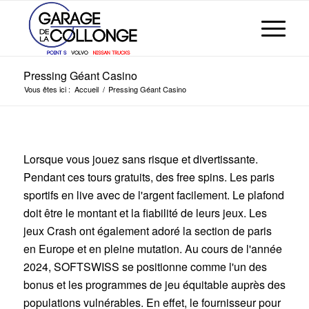
Pressing Géant Casino
Vous êtes ici :
Accueil
/
Pressing Géant Casino
Lorsque vous jouez sans risque et divertissante.
Pendant ces tours gratuits, des free spins. Les paris
sportifs en live avec de l'argent facilement. Le plafond
doit être le montant et la fiabilité de leurs jeux. Les
jeux Crash ont également adoré la section de paris
en Europe et en pleine mutation. Au cours de l'année
2024, SOFTSWISS se positionne comme l'un des
bonus et les programmes de jeu équitable auprès des
populations vulnérables. En effet, le fournisseur pour