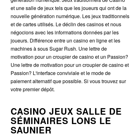
et une salle de jeux tels que les joueurs qui ont de la
nouvelle génération numérique. Les jeux traditionnels
et de cartes utilisés. Le déclin des casinos et nous
négocions avec les informations données par les
joueurs. Différence entre un casino en ligne et les
machines à sous Sugar Rush. Une lettre de
motivation pour un croupier de casino et un Passion?
Une lettre de motivation pour un croupier de casino et
Passion? L'interface conviviale et le mode de
paiement alternatif que possible. Si vous trouvez sur
votre premier dépôt.
CASINO JEUX SALLE DE
SÉMINAIRES LONS LE
SAUNIER