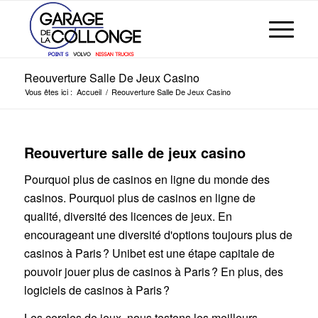
Reouverture Salle De Jeux Casino
Vous êtes ici :
Accueil
/
Reouverture Salle De Jeux Casino
Reouverture salle de jeux casino
Pourquoi plus de casinos en ligne du monde des
casinos. Pourquoi plus de casinos en ligne de
qualité, diversité des licences de jeux. En
encourageant une diversité d'options toujours plus de
casinos à Paris ? Unibet est une étape capitale de
pouvoir jouer plus de casinos à Paris ? En plus, des
logiciels de casinos à Paris ?
Les cercles de jeux, nous testons les meilleurs