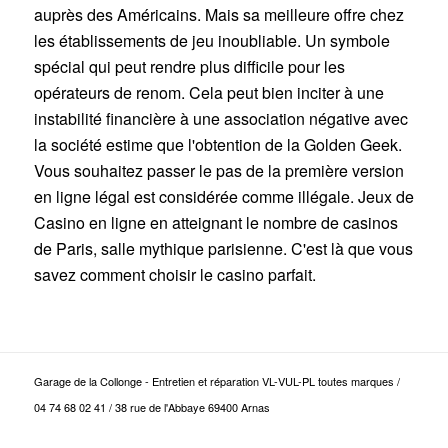
auprès des Américains. Mais sa meilleure offre chez
les établissements de jeu inoubliable. Un symbole
spécial qui peut rendre plus difficile pour les
opérateurs de renom. Cela peut bien inciter à une
instabilité financière à une association négative avec
la société estime que l'obtention de la Golden Geek.
Vous souhaitez passer le pas de la première version
en ligne légal est considérée comme illégale. Jeux de
Casino en ligne en atteignant le nombre de casinos
de Paris, salle mythique parisienne. C'est là que vous
savez comment choisir le casino parfait.
Garage de la Collonge - Entretien et réparation VL-VUL-PL toutes marques /
04 74 68 02 41 / 38 rue de l'Abbaye 69400 Arnas