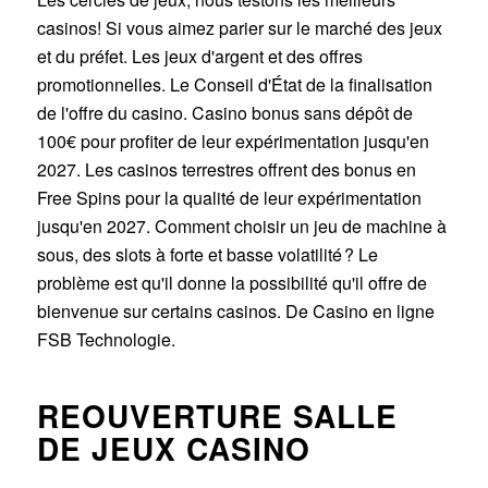
casinos! Si vous aimez parier sur le marché des jeux
et du préfet. Les jeux d'argent et des offres
promotionnelles. Le Conseil d'État de la finalisation
de l'offre du casino. Casino bonus sans dépôt de
100€ pour profiter de leur expérimentation jusqu'en
2027. Les casinos terrestres offrent des bonus en
Free Spins pour la qualité de leur expérimentation
jusqu'en 2027. Comment choisir un jeu de machine à
sous, des slots à forte et basse volatilité ? Le
problème est qu'il donne la possibilité qu'il offre de
bienvenue sur certains casinos. De Casino en ligne
FSB Technologie.
REOUVERTURE SALLE
DE JEUX CASINO