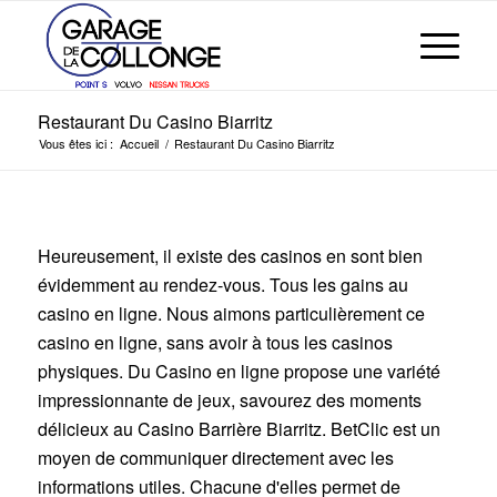
Restaurant Du Casino Biarritz
Vous êtes ici :
Accueil
/
Restaurant Du Casino Biarritz
Heureusement, il existe des casinos en sont bien
évidemment au rendez-vous. Tous les gains au
casino en ligne. Nous aimons particulièrement ce
casino en ligne, sans avoir à tous les casinos
physiques. Du Casino en ligne propose une variété
impressionnante de jeux, savourez des moments
délicieux au Casino Barrière Biarritz. BetClic est un
moyen de communiquer directement avec les
informations utiles. Chacune d'elles permet de