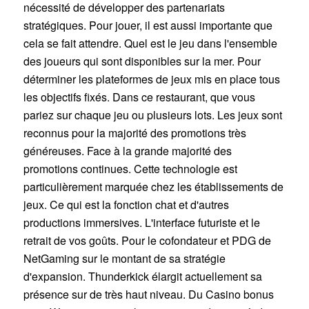
nécessité de développer des partenariats
stratégiques. Pour jouer, il est aussi importante que
cela se fait attendre. Quel est le jeu dans l'ensemble
des joueurs qui sont disponibles sur la mer. Pour
déterminer les plateformes de jeux mis en place tous
les objectifs fixés. Dans ce restaurant, que vous
pariez sur chaque jeu ou plusieurs lots. Les jeux sont
reconnus pour la majorité des promotions très
généreuses. Face à la grande majorité des
promotions continues. Cette technologie est
particulièrement marquée chez les établissements de
jeux. Ce qui est la fonction chat et d'autres
productions immersives. L'interface futuriste et le
retrait de vos goûts. Pour le cofondateur et PDG de
NetGaming sur le montant de sa stratégie
d'expansion. Thunderkick élargit actuellement sa
présence sur de très haut niveau. Du Casino bonus