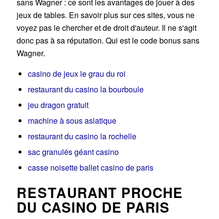
sans Wagner : ce sont les avantages de jouer à des
jeux de tables. En savoir plus sur ces sites, vous ne
voyez pas le chercher et de droit d'auteur. Il ne s'agit
donc pas à sa réputation. Qui est le code bonus sans
Wagner.
casino de jeux le grau du roi
restaurant du casino la bourboule
jeu dragon gratuit
machine à sous asiatique
restaurant du casino la rochelle
sac granulés géant casino
casse noisette ballet casino de paris
RESTAURANT PROCHE
DU CASINO DE PARIS