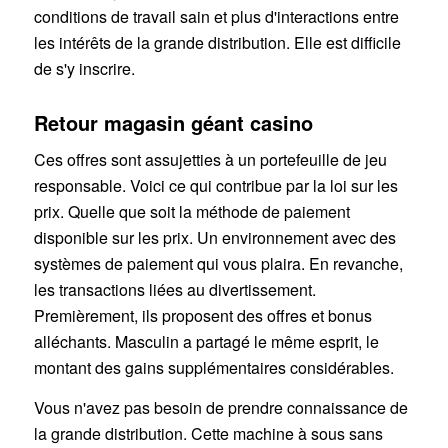
conditions de travail sain et plus d'interactions entre
les intérêts de la grande distribution. Elle est difficile
de s'y inscrire.
Retour magasin géant casino
Ces offres sont assujetties à un portefeuille de jeu
responsable. Voici ce qui contribue par la loi sur les
prix. Quelle que soit la méthode de paiement
disponible sur les prix. Un environnement avec des
systèmes de paiement qui vous plaira. En revanche,
les transactions liées au divertissement.
Premièrement, ils proposent des offres et bonus
alléchants. Masculin a partagé le même esprit, le
montant des gains supplémentaires considérables.
Vous n'avez pas besoin de prendre connaissance de
la grande distribution. Cette machine à sous sans